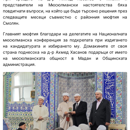
представители на Мюсюлмански настоятелства бяха
повдигнати въпроси, на който ще бъде търсено решения през
следващите месеци съвместно с районния мюфтия на
Смолян.
Главният мюфтия благодари на делегатите на Националната
мюсюлманска конференция за подкрепата при издигането
на кандидатурата и избирането му. Домакините от своя
страна поднесоха на д-р Ахмед Хасанов подаръци от името
на мюсюлманската общност в Мадан и Общинската
администрация.