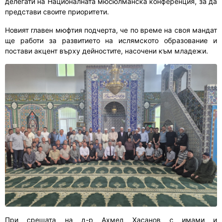
делегати на Националната мюсюлманска конференция, за да
представи своите приоритети.
Новият главен мюфтия подчерта, че по време на своя мандат
ще работи за развитието на ислямското образование и
постави акцент върху дейностите, насочени към младежи.
При срещата на д-р Ахмед Хасанов с имами и