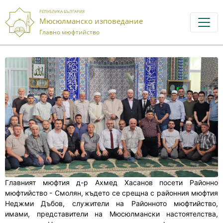
РЕПУБЛИКА БЪЛГАРИЯ
Мюсюлманско изповедание
Главно мюфтийство
Главният мюфтия д-р Ахмед Хасанов посети Районно
мюфтийство - Смолян, където се срещна с районния мюфтия
Неджми Дъбов, служители на Районното мюфтийство,
имами, представители на Мюсюлмански настоятелства,