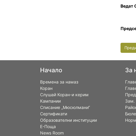
Ведат 
Предсе
Пред
Начало
За 
Времена за намаз
Глав
Коран
Глав
Слушай Коран-и керим
Пред
Кампании
Зам.
Списание „Мюсюлмани“
Райо
Сертификати
Бюле
Образователни институции
Норм
Е-Поща
News Room