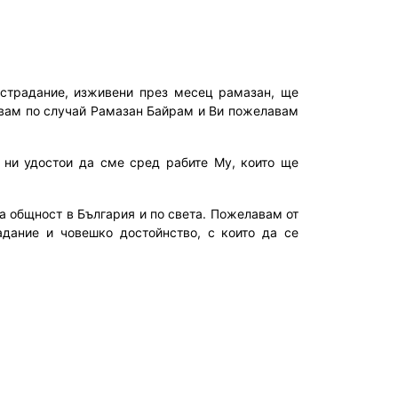
ъстрадание, изживени през месец рамазан, ще
явам по случай Рамазан Байрам и Ви пожелавам
 ни удостои да сме сред рабите Му, които ще
 общност в България и по света. Пожелавам от
дание и човешко достойнство, с които да се