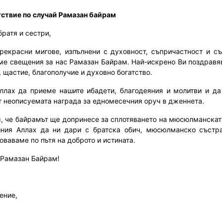
ствие по случай Рамазан байрам
братя и сестри,
рекрасни мигове, изпълнени с духовност, съпричастност и с
ме свещения за нас Рамазан Байрам. Най-искрено Ви поздрав
, щастие, благополучие и духовно богатство.
ллах да приеме нашите ибадети, благодеяния и молитви и да
т неописуемата награда за едномесечния оруч в дженнета.
, че байрамът ще допринесе за сплотяването на мюсюлманската
ния Аллах да ни дари с братска обич, мюсюлманско състра
оваваме по пътя на доброто и истината.
 Рамазан Байрам!
ение,