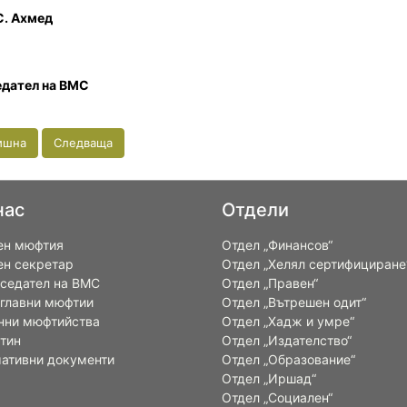
С. Ахмед
дател на ВМС
ишна
Следваща
нас
Отдели
ен мюфтия
Отдел „Финансов“
ен секретар
Отдел „Хелял сертифициране
седател на ВМС
Отдел „Правен“
 главни мюфтии
Отдел „Вътрешен одит“
нни мюфтийства
Отдел „Хадж и умре“
тин
Отдел „Издателство“
ативни документи
Отдел „Образование“
Отдел „Иршад“
Отдел „Социален“