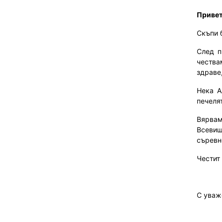
Привет
Скъпи 
След п
чества
здраве
Нека А
печеля
Вярвам
Всевиш
съревн
Честит
С уваж