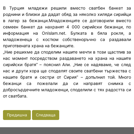
В Турция младежи решили вместо сватбен банкет за
роднини и близки да дадат обяд за няколко хиляди сирийци
в лагер за бежанци.Младоженците се договорили вместо
семеен банкет да нахранят 4 000 сирийски бежанци, по
информация на OnIslam.net. Булката в бяла рокля, а
младоженеца с костюм собственоръчно са раздавали
приготвената храна на бежанците.
„Ние решихме да споделим нашите мечти в този щастлив за
нас момент посредством раздаването на храна на нашите
сирийски братя” – пояснил Али. „Ние се надяваме, че след
нас и други хора ще споделят своите сватбени тържества с
нашите братя и сестри от Сирия” – допълнил той. Много
бежанци са пожелали да си направят снимка с
добросърдечните младоженци, споделили с тях радостта си
от сватбата.
Предишна
Следваща