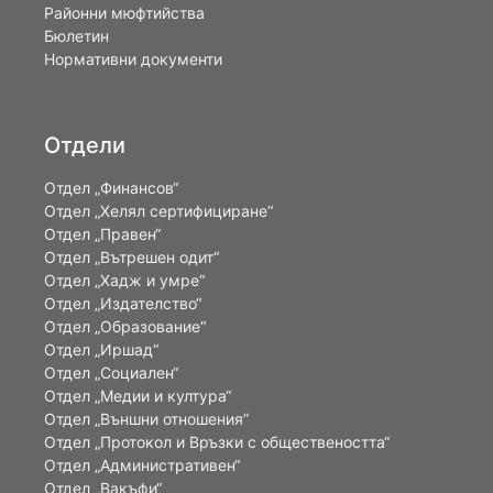
Районни мюфтийства
Бюлетин
Нормативни документи
Отдели
Отдел „Финансов“
Отдел „Хелял сертифициране“
Отдел „Правен“
Отдел „Вътрешен одит“
Отдел „Хадж и умре“
Отдел „Издателство“
Отдел „Образование“
Отдел „Иршад“
Отдел „Социален“
Отдел „Медии и култура“
Отдел „Външни отношения”
Oтдел „Протокол и Връзки с обществеността“
Отдел „Административен“
Отдел „Вакъфи“