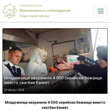
РЕПУБЛИКА БЪЛГАРИЯ
Мюсюлманско изповедание
Главно мюфтийство
Младоженци нахранили 4 000 сирийски бежанци
вместо сватбен банкет
07 Август 2015
Младоженци нахранили 4 000 сирийски бежанци вместо
сватбен банкет