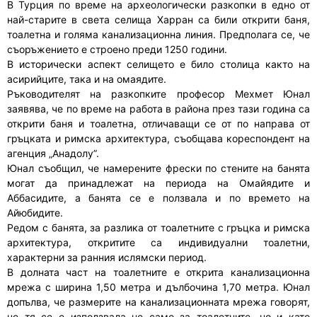
В Турция по време на археологически разкопки в едно от
най-старите в света селища Харран са били открити баня,
тоалетна и голяма канализационна линия. Предполага се, че
съоръжението е строено преди 1250 години.
В исторически аспект селището е било столица както на
асирийците, така и на омаядите.
Ръководителят на разкопките професор Мехмет Юнал
заявява, че по време на работа в района през тази година са
открити баня и тоалетна, отличаващи се от по направа от
гръцката и римска архитектура, съобщава кореспондент на
агенция „Анадолу”.
Юнал съобщил, че намерените фрески по стените на банята
могат да принадлежат на периода на Омайядите и
Аббасидите, а банята се е ползвала и по времето на
Айюбидите.
Редом с банята, за разлика от тоалетните с гръцка и римска
архитектура, откритите са индивидуални тоалетни,
характерни за ранния ислямски период.
В долната част на тоалетните е открита канализационна
мрежа с ширина 1,50 метра и дълбочина 1,70 метра. Юнал
допълва, че размерите на канализационната мрежа говорят,
че тя се е използвала не само за тоалетните, но и като