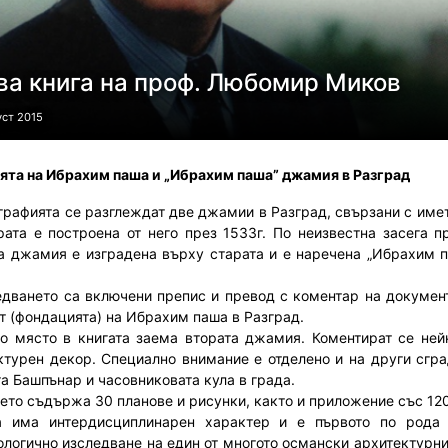
ва книга на проф. Любомир Миков
уст 2015
та на Ибрахим паша и „Ибрахим паша” джамия в Разград
графията се разглеждат две джамии в Разград, свързани с име
рата е построена от него през 1533г. По неизвестна засега п
а джамия е изградена върху старата и е наречена „Ибрахим па
едването са включени препис и превод с коментар на документ
т (фондацията) на Ибрахим паша в Разград.
о място в книгата заема втората джамия. Коментират се ней
ктурен декор. Специално внимание е отделено и на други сгра
а Башпънар и часовниковата кула в града.
ето съдържа 30 планове и рисунки, както и приложение със 12
а има интердисциплинарен характер и е първото по рода 
ологично изследване на един от многото османски архитектурни