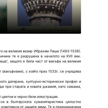
то на великия везир Ибрахим Паша (1493-1536).
ричина тя е разрушена в началото на XVII век.
ша”, защото е била част от вакъфа на великия
 (вакъфнаме), с който през 1533г. се учредява
ното датиране, културно-исторически профил и
ди при старата и новата джамия, като хамама,
0 цветни и черно-бели илюстрации.
си в българската хуманитаристика цялостно
 комплекси от нашите земи. Тя е предназначена