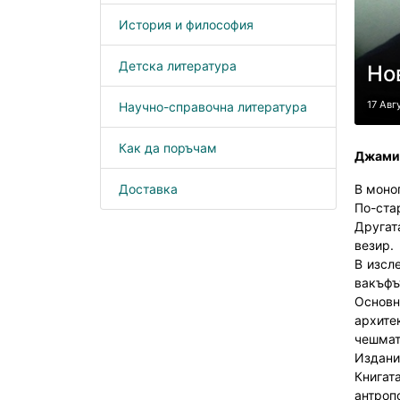
История и философия
Детска литература
Но
17 Авг
Научно-справочна литература
Как да поръчам
Джамия
Доставка
В моно
По-ста
Другат
везир.
В изсл
вакъфъ
Основн
архите
чешмат
Издани
Книгат
антроп