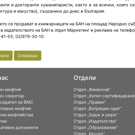
денти и докторанти хуманитаристи, както и за всички, които с
ктура и изкуство), съхранено до днес в България.
ето се продават в книжарницата на БАН на площад Народно съб
 в издателството на БАН в отдел Маркетинг и реклама на телефо
-41-55; 02/979-30-10.
ишна
Следваща
нас
Отдели
ен мюфтия
Отдел „Финансов“
ен секретар
Отдел „Хелял сертифициране
седател на ВМС
Отдел „Правен“
 главни мюфтии
Отдел „Вътрешен одит“
нни мюфтийства
Отдел „Хадж и умре“
тин
Отдел „Издателство“
ативни документи
Отдел „Образование“
Отдел „Иршад“