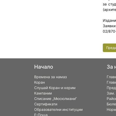
за сту
(архите
Издани
Заявки
02/870
Пред
Начало
За 
Времена за намаз
Глав
Коран
Глав
Слушай Коран-и керим
Пред
Кампании
Зам.
Списание „Мюсюлмани“
Райо
Сертификати
Бюле
Образователни институции
Норм
Е-Поща