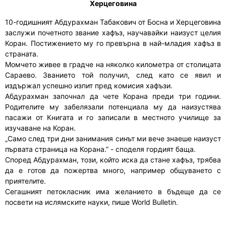
Херцеговина
10-годишният Абдурахман Табакович от Босна и Херцеговина
заслужи почетното звание хафъз, научавайки наизуст целия
Коран. Постижението му го превърна в най-младия хафъз в
страната.
Момчето живее в градче на няколко километра от столицата
Сараево. Званието той получил, след като се явил и
издържал успешно изпит пред комисия хафъзи.
Абдурахман започнал да чете Корана преди три години.
Родителите му забелязали потенциала му да наизустява
пасажи от Книгата и го записали в местното училище за
изучаване на Коран.
„Само след три дни занимания синът ми вече знаеше наизуст
първата страница на Корана.” - споделя гордият баща.
Според Абдурахман, този, който иска да стане хафъз, трябва
да е готов да пожертва много, например общуването с
приятелите.
Сегашният петокласник има желанието в бъдеще да се
посвети на ислямските науки, пише World Bulletin.