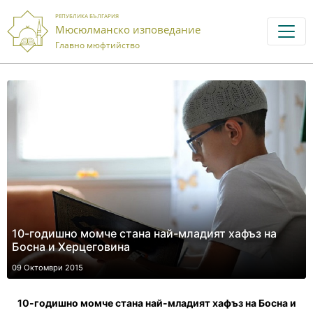
РЕПУБЛИКА БЪЛГАРИЯ
Мюсюлманско изповедание
Главно мюфтийство
10-годишно момче стана най-младият хафъз на
Босна и Херцеговина
09 Октомври 2015
10-
годишно момче стана най-младият хафъз на Босна и