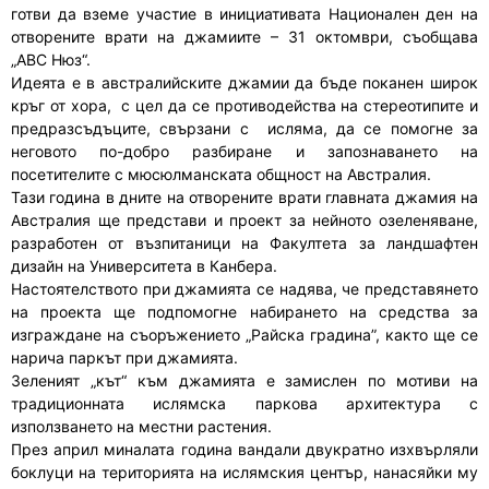
готви да вземе участие в инициативата Национален ден на
отворените врати на джамиите – 31 октомври, съобщава
„АВС Нюз“.
Идеята е в австралийските джамии да бъде поканен широк
кръг от хора, с цел да се противодейства на стереотипите и
предразсъдъците, свързани с исляма, да се помогне за
неговото по-добро разбиране и запознаването на
посетителите с мюсюлманската общност на Австралия.
Тази година в дните на отворените врати главната джамия на
Австралия ще представи и проект за нейното озеленяване,
разработен от възпитаници на Факултета за ландшафтен
дизайн на Университета в Канбера.
Настоятелството при джамията се надява, че представянето
на проекта ще подпомогне набирането на средства за
изграждане на съоръжението „Райска градина”, както ще се
нарича паркът при джамията.
Зеленият „кът“ към джамията е замислен по мотиви на
традиционната ислямска паркова архитектура с
използването на местни растения.
През април миналата година вандали двукратно изхвърляли
боклуци на територията на ислямския център, нанасяйки му