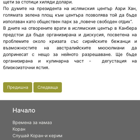
щети за стотици хиляди долари.
По думите на президента на ислямския център Азри Хан,
голямата зелена площ към центъра позволява той да бъде
използван като обществен парк за „повече свободен отдих”.
В дните на отворените врати в ислямския център в Канбера
предстои да бъде организирана и дискусия, посветена на
проблемите около кризата със сирийските бежанци и
възможностите на австралийските мюсюлмани да
допринесат с нещо за нейното разрешаване. Ще бъде
организирана и кулинарна част - дегустация на
близкоизточни ястия.
Предишна
Следваща
Начало
Времена за намаз
Коран
Слушай Коран-и керим