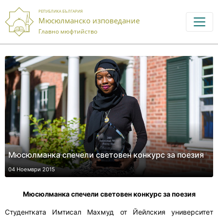
РЕПУБЛИКА БЪЛГАРИЯ
Мюсюлманско изповедание
Главно мюфтийство
Мюсюлманка спечели световен конкурс за поезия
04 Ноември 2015
Мюсюлманка спечели световен конкурс за поезия
Студентката Имтисал Махмуд от Йейлския университет