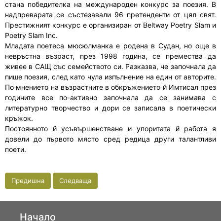
стана победителка на международен конкурс за поезия. В
надпреварата се състезавали 96 претенденти от цял свят.
Престижният конкурс е организиран от Beltway Poetry Slam и
Poetry Slam Inc.
Младата поетеса мюсюлманка е родена в Судан, но още в
невръстна възраст, през 1998 година, се премества да
живее в САЩ със семейството си. Разказва, че започнала да
пише поезия, след като чула изпълнение на един от авторите.
По мнението на възрастните в обкръжението й Имтисал през
годините все по-активно започнала да се занимава с
литературно творчество и дори се записала в поетически
кръжок.
Постоянното й усъвършенстване и упоритата й работа я
довели до първото място сред редица други талантливи
поети.
Предишна
Следваща
Начало