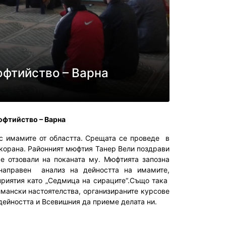
юфтийство – Варна
юфтийство – Варна
 имамите от областта. Срещата се проведе в
 корана. Районният мюфтия Танер Вели поздрави
се отзовали на поканата му. Мюфтията запозна
направен анализ на дейността на имамите,
риятия като „Седмица на сираците“.Също така
мански настоятелства, организираните курсове
дейността и Всевишния да приеме делата ни.