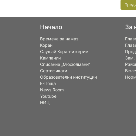
Пред
Начало
За 
Времена за намаз
Глав
Коран
Глав
Слушай Коран-и керим
Пред
Кампании
Зам.
Списание „Мюсюлмани“
Райо
Сертификати
Бюле
Образователни институции
Норм
Е-Поща
News Room
Youtube
НИЦ