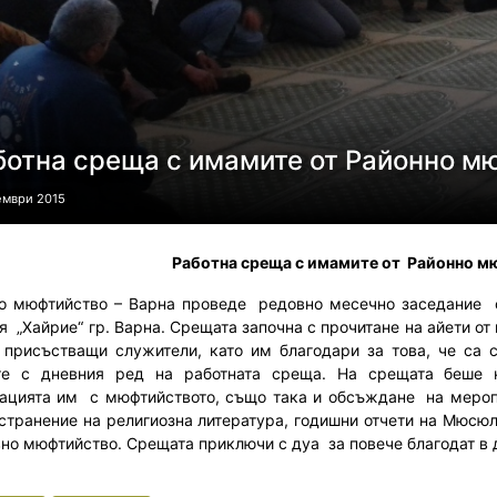
ботна среща с имамите от Районно м
ември 2015
Работна среща с имамите от
Районно м
о мюфтийство – Варна проведе редовно месечно заседание с
 „Хайрие“ гр. Варна. Срещата започна с прочитане на айети от
 присъстващи служители, като им благодари за това, че са 
те с дневния ред на работната среща. На срещата беше 
ацията им с мюфтийството, също така и обсъждане на мероп
странение на религиозна литература, годишни отчети на Мюсюл
вно мюфтийство. Срещата приключи с дуа за повече благодат в 