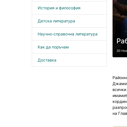
История и философия
Детска литература
Научно-справочна литература
Ра
Как да поръчам
30 Но
Доставка
Районн
Джамия
всички
имами
кордин
разпро
на Гла