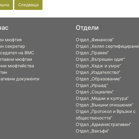
ишна
Следваща
нас
Отдели
ен мюфтия
Отдел „Финансов“
ен секретар
Отдел „Хелял сертифициране
седател на ВМС
Отдел „Правен“
 главни мюфтии
Отдел „Вътрешен одит“
нни мюфтийства
Отдел „Хадж и умре“
тин
Отдел „Издателство“
ативни документи
Отдел „Образование“
Отдел „Иршад“
Отдел „Социален“
Отдел „Медии и култура“
Отдел „Външни отношения”
Oтдел „Протокол и Връзки с
обществеността“
Отдел „Административен“
Отдел „Вакъфи“