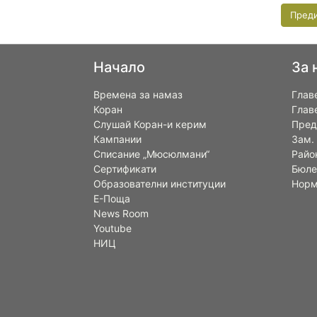
Пред
Начало
За 
Времена за намаз
Глав
Коран
Глав
Слушай Коран-и керим
Пред
Кампании
Зам.
Списание „Мюсюлмани“
Райо
Сертификати
Бюле
Образователни институции
Норм
Е-Поща
News Room
Youtube
НИЦ