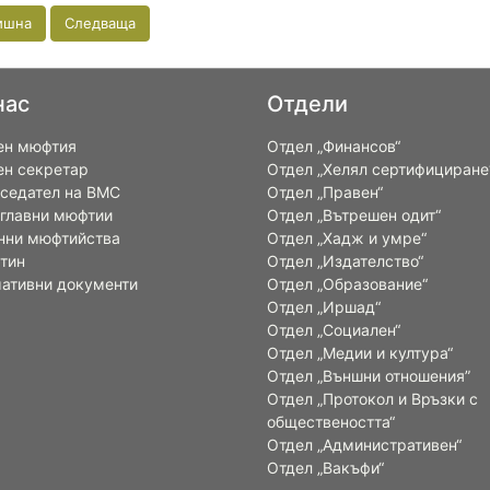
ишна
Следваща
нас
Отдели
ен мюфтия
Отдел „Финансов“
ен секретар
Отдел „Хелял сертифициране
седател на ВМС
Отдел „Правен“
 главни мюфтии
Отдел „Вътрешен одит“
нни мюфтийства
Отдел „Хадж и умре“
тин
Отдел „Издателство“
ативни документи
Отдел „Образование“
Отдел „Иршад“
Отдел „Социален“
Отдел „Медии и култура“
Отдел „Външни отношения”
Oтдел „Протокол и Връзки с
обществеността“
Отдел „Административен“
Отдел „Вакъфи“