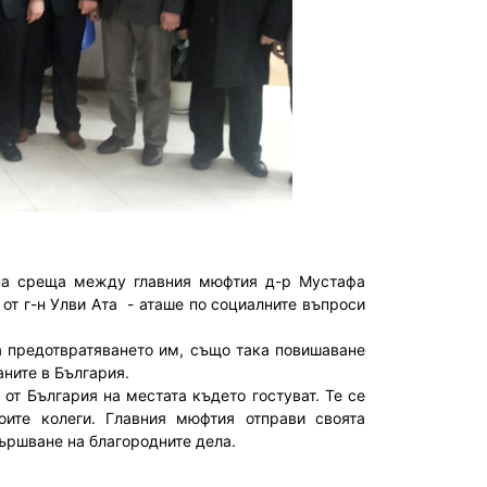
отна среща между главния мюфтия д-р Мустафа
от г-н Улви Ата - аташе по социалните въпроси
а предотвратяването им, също така повишаване
аните в България.
от България на местата където гостуват. Те се
оите колеги. Главния мюфтия отправи своята
ършване на благородните дела.