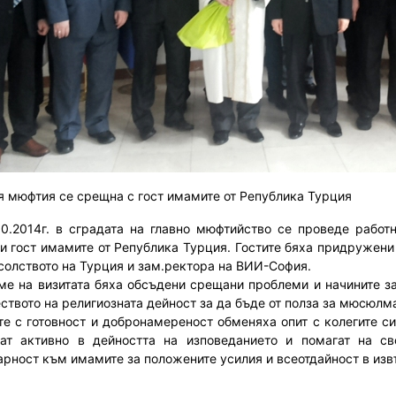
я мюфтия се срещна с гост имамите от Република Турция
10.2014г. в сградата на главно мюфтийство се проведе раб
и гост имамите от Република Турция. Гостите бяха придружени 
солството на Турция и зам.ректора на ВИИ-София.
ме на визитата бяха обсъдени срещани проблеми и начините з
еството на религиозната дейност за да бъде от полза за мюсюлм
е с готовност и добронамереност обменяха опит с колегите си 
ат активно в дейността на изповеданието и помагат на св
арност към имамите за положените усилия и всеотдайност в изв