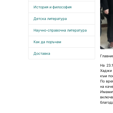
История и философия
Детска литература
Научно-справочна литература
Как да поръчам
Доставка
Главни
На 23.
Хаджи 
към по
По вре
на кач
Имамит
включв
благод