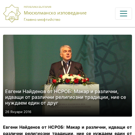
РЕПУБЛИКА БЪЛГАРИЯ
Мюсюлманско изповедание
Главно мюфтийство
Евгени Найденов от НСРОБ: Макар и различни,
идващи от различни религиозни традиции, ние се
нуждаем един от друг
26 Януари 2016
Евгени Найденов от НСРОБ: М
акар и различни, идващи от
различни религиозни традиции, ние се нуждаем един от