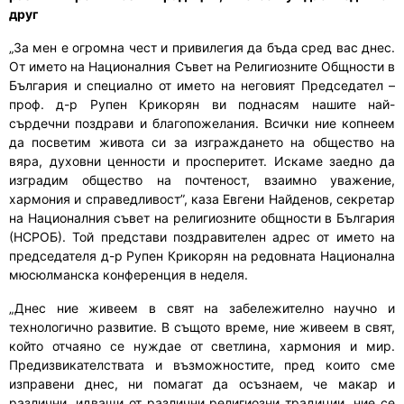
друг
„За мен е огромна чест и привилегия да бъда сред вас днес.
От името на Националния Съвет на Религиозните Общности в
България и специално от името на неговият Председател –
проф. д-р Рупен Крикорян ви поднасям нашите най-
сърдечни поздрави и благопожелания.
Всички ние копнеем
да посветим живота си за изграждането на общество на
вяра, духовни ценности и просперитет. Искаме заедно да
изградим общество на почтеност, взаимно уважение,
хармония и справедливост”, каза Евгени Найденов, секретар
на Националния съвет на религиозните общности в България
(НСРОБ). Той представи поздравителен адрес от името на
председателя д-р Рупен Крикорян на редовната Национална
мюсюлманска конференция в неделя.
„Днес ние живеем в свят на забележително научно и
технологично развитие. В същото време, ние живеем в свят,
който отчаяно се нуждае от светлина, хармония и мир.
Предизвикателствата и възможностите, пред които сме
изправени днес, ни помагат да осъзнаем, че макар и
различни, идващи от различни религиозни традиции, ние се