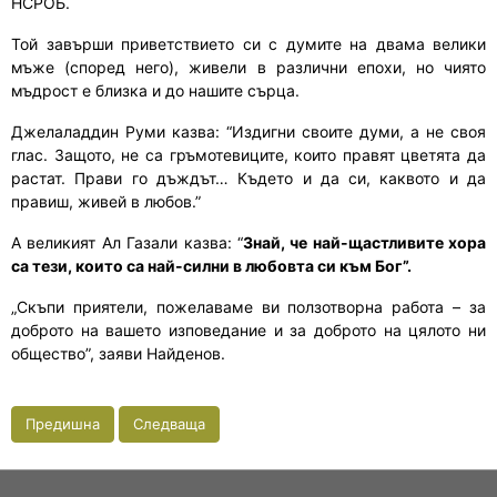
НСРОБ.
Той завърши приветствието си с думите на двама велики
мъже (според него), живели в различни епохи, но чиято
мъдрост е близка и до нашите сърца.
Джелаладдин Руми казва: “Издигни своите думи, а не своя
глас. Защото, не са гръмотевиците, които правят цветята да
растат. Прави го дъждът… Където и да си, каквото и да
правиш, живей в любов.”
А великият Ал Газали казва: “
Знай, че най-щастливите хора
са тези, които са най-силни в любовта си към Бог”.
„Скъпи приятели, пожелаваме ви ползотворна работа – за
доброто на вашето изповедание и за доброто на цялото ни
общество”, заяви Найденов.
Предишна
Следваща