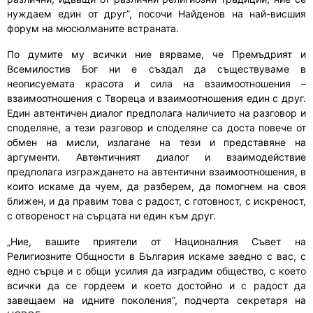
нуждаем един от друг”, посочи Найденов на най-висшия
форум на мюсюлманите встраната.
По думите му всички ние вярваме, че Премъдрият и
Всемилостив Бог ни е създал да съществуваме в
неописуемата красота и сила на взаимоотношения –
взаимоотношения с Твореца и взаимоотношения един с друг.
Един автентичен диалог предполага наличието на разговор и
споделяне, а тези разговор и споделяне са доста повече от
обмен на мисли, излагане на тези и представяне на
аргументи. Автентичният диалог и взаимодействие
предполага изграждането на автентични взаимоотношения, в
които искаме да чуем, да разберем, да помогнем на своя
ближен, и да правим това с радост, с готовност, с искреност,
с отвореност на сърцата ни един към друг.
„Ние, вашите приятели от Националния Съвет на
Религиозните Общности в България искаме заедно с вас, с
едно сърце и с общи усилия да изградим общество, с което
всички да се гордеем и което достойно и с радост да
завещаем на идните поколения”, подчерта секретаря на