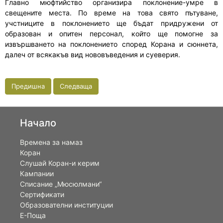
Главно мюфтийство организира поклонение-умре в
свещените места. По време на това свято пътуване,
учстниците в поклонението ще бъдат придружени от
образован и опитен персонал, който ще помогне за
извършването на поклонението според Корана и сюннета,
далеч от всякакъв вид нововъведения и суеверия.
Предишна
Следваща
Начало
Времена за намаз
Коран
Слушай Коран-и керим
Кампании
Списание „Мюсюлмани“
Сертификати
Образователни институции
Е-Поща