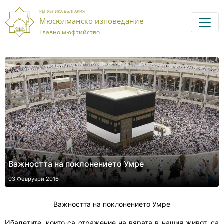
РЕПУБЛИКА БЪЛГАРИЯ
Мюсюлманско изповедание
Главно мюфтийство
Важността на поклонението Умре
03 Февруари 2016
Важността на поклонението Умре
Ибадетите, които са отражение на вярата в нашия живот, са