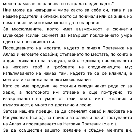
месец рамазан се равнява по награда с един хадж.“
Ние може да извършим умре както за себе си, така и за
нашите родители и близки, които са починали или са живи, но
нямат вече сили и възможност да го направят.
За мюсюлманите, които имат възможност е сюннет-и
муеккеде (силен сюннет) да извършат поклонението умре
един път през живота си.
Посещаването на местата, където е живял Пратеника на
Аллах и неговите сахабии; стъпването по местата, по които е
ходил; дишането на въздуха, който е дишал; посещаването
на неговия гроб и гробовете на сподвижниците му;
изпълняването на намаз там, където те са се кланяли, е
мечтата и копнежа на всеки мюсюлманин
Като се има предвид, че стотици хиляди чакат реда си за
хадж, а повторното им отиване е още по-трудно, то
извършването на умре от тези, които имат желание и
възможност, е много по-достъпно и лесно.
Затова нашите предци, за да спечелят севаб и любовта на
Расулюллах (с.а.с.), са приели за слава и почит гостуването
на Аллах и посещаването на Неговия Пратеник (с.а.с.).
За да осъществи вашето желание и сбъдне мечтите ви,