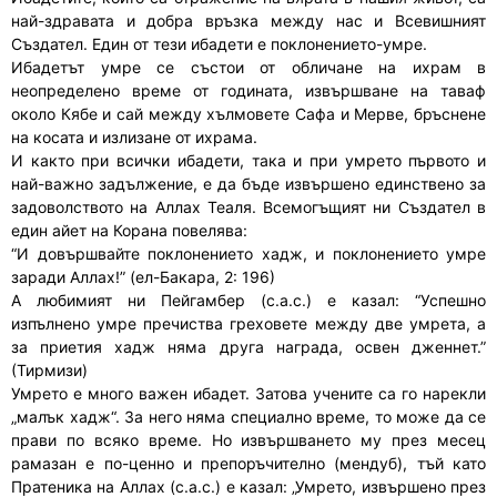
най-здравата и добра връзка между нас и Всевишният
Създател. Един от тези ибадети е поклонението-умре.
Ибадетът умре се състои от обличане на ихрам в
неопределено време от годината, извършване на таваф
около Кябе и сай между хълмовете Сафа и Мерве, бръснене
на косата и излизане от ихрама.
И както при всички ибадети, така и при умрето първото и
най-важно задължение, е да бъде извършено единствено за
задоволството на Аллах Теаля. Всемогъщият ни Създател в
един айет на Корана повелява:
“И довършвайте поклонението хадж, и поклонението умре
заради Аллах!” (ел-Бакара, 2: 196)
А любимият ни Пейгамбер (с.а.с.) е казал: “Успешно
изпълнено умре пречиства греховете между две умрета, а
за приетия хадж няма друга награда, освен дженнет.”
(Тирмизи)
Умрето е много важен ибадет. Затова учените са го нарекли
„малък хадж“. За него няма специално време, то може да се
прави по всяко време. Но извършването му през месец
рамазан е по-ценно и препоръчително (мендуб), тъй като
Пратеника на Аллах (с.а.с.) е казал: „Умрето, извършено през