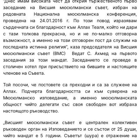
“Днес имам високата чест да открия тържественото първо
заседание на Висшия мюсюлмански съвет, избран на
редовната Национална мюсюлманска конференция,
проведена на 24.01.2016 г. По този повод изразявам
сърдечната си благодарност към Аллах Теаля, който ни дари
с тази толкова прекрасна, но и не по-малко отговорна
възможност, а именно на този отговорен пост да служим на
последната истинна религия”, каза председателя на Висшия
мюсюлмански съвет (ВМС)
Ведат С. Ахмед на първото
заседания за този мандат. Заседанието се проведе в
столичен хотел при присъствието на бившите и настоящите
членове на Съвета.
Той посочи, че постовете са преходни и са за служене на
Аллах. Подчерта благодарността си към суверена на
Мюсюлманско изповедание, а именно мюсюлманската
общност чийто делегати със своя свободен вот избраха
настоящото ръководство.
„Висшият мюсюлмански съвет е централен колективен
ръководен орган на Изповеданието и се състои от 25 души,
чийто мандат е 5 години. Съветът (шура) е отражение на