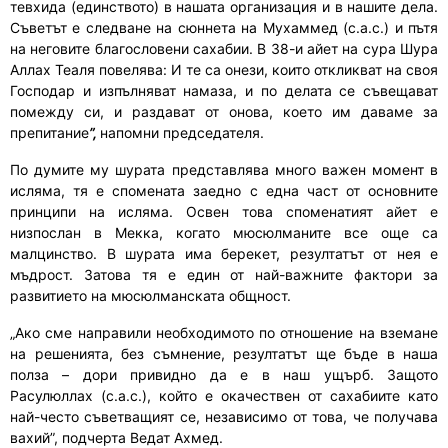
тевхида (единството) в нашата организация и в нашите дела.
Съветът е следване на сюннета на Мухаммед (с.а.с.) и пътя
на неговите благословени сахабии. В 38-и айет на сура Шура
Аллах Теаля повелява:
И те са онези, които откликват на своя
Господар и изпълняват намаза, и по делата се съвещават
помежду си, и раздават от онова, което им даваме за
препитание
”,
напомни председателя.
По думите му ш
урата представлява много важен момент в
исляма, тя е спомената заедно с една част от основните
принципи на исляма. Освен това споменатият айет е
низпослан в Мекка, когато мюсюлманите все още са
малцинство. В шурата има берекет, резултатът от нея е
мъдрост. Затова тя е един от най-важните фактори за
развитието на мюсюлманската общност.
„Ако сме направили необходимото по отношение на вземане
на решенията, без съмнение, резултатът ще бъде в наша
полза – дори привидно да е в наш ущърб. Защото
Расулюллах (с.а.с.), който е окачествен от сахабиите като
най-често съветващият се, независимо от това, че получава
вахий”, подчерта Ведат Ахмед.