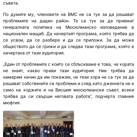
съвета.
По думите му, членовете на ВМС не са тук за да решават
проблемите на даден район. Те са тук за да приемат
генералната политика на Мюсюлманско изповедание в
национален мащаб. Да начертаят програма, която трябва да
се усвои, да се разбере и да се приложи. За да може
обществото да се грижи и да следва тази програма, която е
начертана от тази аудитория.
„Един от проблемите с които се сблъскваме е това, че хората
не знаят, какво прави тази аудитория. Ние трябва да
намерим начин да им покажем, че тези хора не са тук за да
решават собствените си проблеми и след като дженнета не е
само на ходжите и на Висшия мюсюлмански съвет, всеки
трябва да си свърши неговата работа”, подчерта главния
мюфтия.