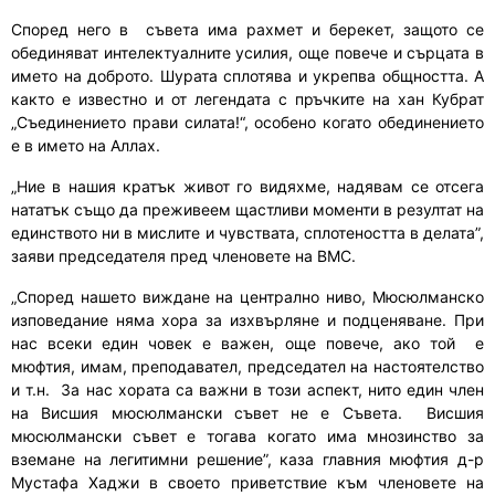
Според него в
съвета има рахмет и берекет, защото се
обединяват интелектуалните усилия, още повече и сърцата в
името на доброто. Шурата сплотява и укрепва общността. А
както е известно и от легендата с пръчките на хан Кубрат
„Съединението прави силата!“, особено когато обединението
е в името на Аллах.
„Ние в нашия кратък живот го видяхме, надявам се отсега
нататък също да преживеем щастливи моменти в резултат на
единството ни в мислите и чувствата, сплотеността в делата”,
заяви председателя пред членовете на ВМС.
„Според нашето виждане на централно ниво, Мюсюлманско
изповедание няма хора за изхвърляне и подценяване. При
нас всеки един човек е важен, още повече, ако той
е
мюфтия, имам, преподавател, председател на настоятелство
и т.н.
За нас хората са важни в този аспект, нито един член
на Висшия мюсюлмански съвет не е Съвета.
Висшия
мюсюлмански съвет е тогава когато има мнозинство за
вземане на легитимни решение”, каза главния мюфтия д-р
Мустафа Хаджи в своето приветствие към членовете на