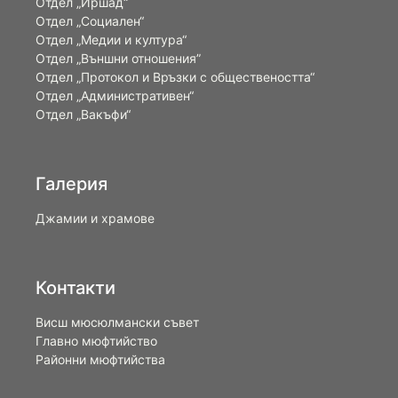
Отдел „Иршад“
Отдел „Социален“
Отдел „Медии и култура“
Отдел „Външни отношения”
Oтдел „Протокол и Връзки с обществеността“
Отдел „Административен“
Отдел „Вакъфи“
Галерия
Джамии и храмове
Контакти
Висш мюсюлмански съвет
Главно мюфтийство
Районни мюфтийства