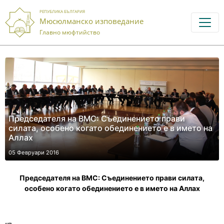
РЕПУБЛИКА БЪЛГАРИЯ
Мюсюлманско изповедание
Главно мюфтийство
Председателя на ВМС: Съединението прави
силата, особено когато обединението е в името на
Аллах
05 Февруари 2016
Председателя на ВМС: Съединението прави силата,
особено когато обединението е в името на Аллах