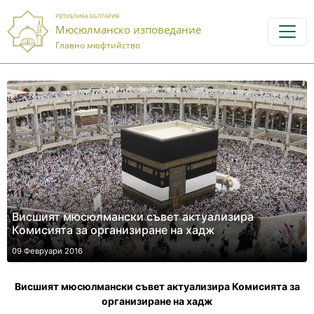
РЕПУБЛИКА БЪЛГАРИЯ
Мюсюлманско изповедание
Главно мюфтийство
Висшият мюсюлмански съвет актуализира
Комисията за организиране на хадж
09 Февруари 2016
Висшият мюсюлмански съвет актуализира Комисията
за
организиране на хадж