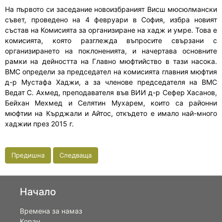
На първото си заседание новоизбраният Висш мюсюлмански
съвет, проведено на 4 февруари в София, избра новият
състав на Комисията за организиране на хадж и умре. Това е
комисията, която разглежда въпросите свързани с
организирането на поклоненията, и начертава основните
рамки на дейността на Главно мюфтийство в тази насока.
ВМС определи за председател на комисията главния мюфтия
д-р Мустафа Хаджи, а за членове председателя на ВМС
Ведат С. Ахмед, преподавателя във ВИИ д-р Сефер Хасанов,
Бейхан Мехмед и Селятин Мухарем, които са районни
мюфтии на Кърджали и Айтос, откъдето е имало най-много
хаджии през 2015 г.
Предишна
Следваща
Начало
Времена за намаз
Коран