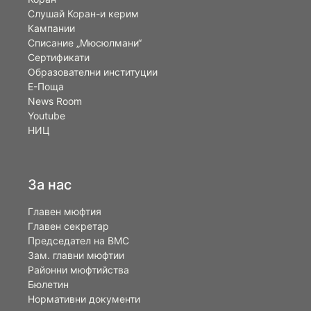
Слушай Коран-и керим
Кампании
Списание „Мюсюлмани“
Сертификати
Образователни институции
Е-Поща
News Room
Youtube
НИЦ
За нас
Главен мюфтия
Главен секретар
Председател на ВМС
Зам. главни мюфтии
Районни мюфтийства
Бюлетин
Нормативни документи