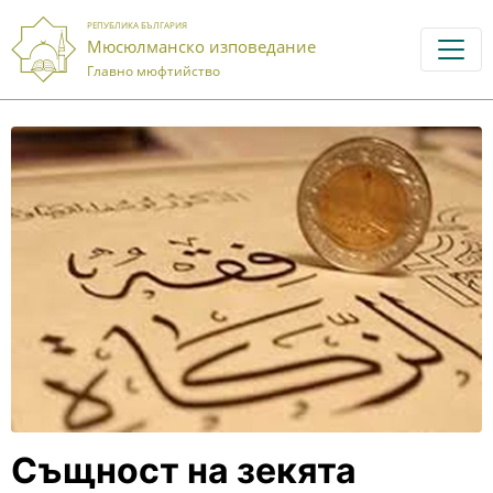
РЕПУБЛИКА БЪЛГАРИЯ
Мюсюлманско изповедание
Главно мюфтийство
Същност на зекята