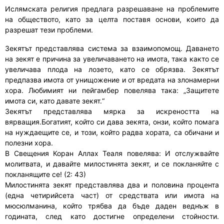
Ислямската религия предлага разрешаване на проблемите
на обществото, като за целта поставя основи, които да
разрешат тези проблеми.
Зекятът представлява система за взаимопомощ. Даването
на зекят е причина за увеличаването на имота, така както се
увеличава плода на лозето, като се обрязва. Зекятът
предпазва имота от унищожение и от вредата на злонамерни
хора. Любимият ни пейгамбер повелява така: „Защитете
имота си, като давате зекят.“
Зекятът представлява мярка за искреността на
вярващия.Богатият, който си дава зекята, онзи, който помага
на нуждаещите се, и този, който радва хората, са обичани и
полезни хора.
В Свещения Коран Аллах Теаля повелява: И отслужвайте
молитвата, и давайте милостинята зекят, и се покланяйте с
покланящите се! (2: 43)
Милостинята зекят представлява два и половина процента
(една четирийсета част) от средствата или имота на
мюсюлманина, който трябва да бъде даден веднъж в
годината, след като достигне определени стойности.