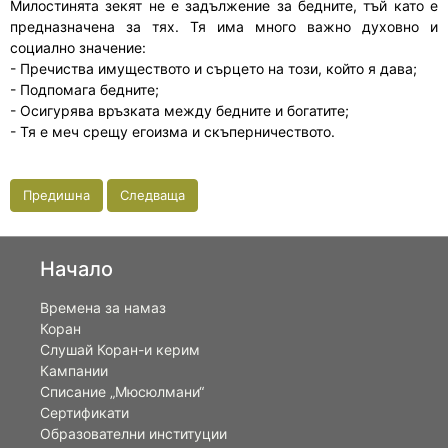
Милостинята зекят не е задължение за бедните, тъй като е
предназначена за тях. Тя има много важно духовно и
социално значение:
- Пречиства имуществото и сърцето на този, който я дава;
- Подпомага бедните;
- Осигурява връзката между бедните и богатите;
- Тя е меч срещу егоизма и скъперничеството.
Предишна
Следваща
Начало
Времена за намаз
Коран
Слушай Коран-и керим
Кампании
Списание „Мюсюлмани“
Сертификати
Образователни институции