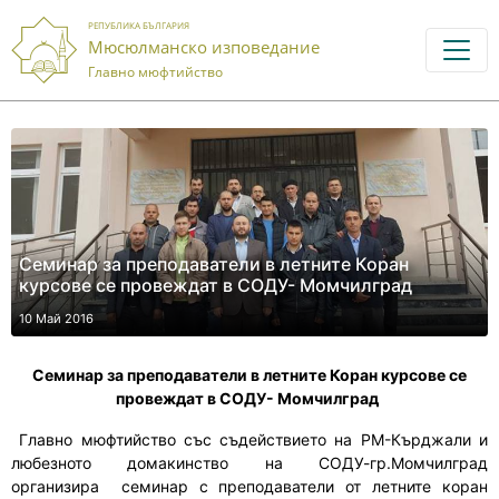
РЕПУБЛИКА БЪЛГАРИЯ
Мюсюлманско изповедание
Главно мюфтийство
Семинар за преподаватели в летните Коран
курсове се провеждат в СОДУ- Момчилград
10 Май 2016
Семинар за преподаватели в летните Коран курсове се
провеждат в СОДУ- Момчилград
Главно мюфтийство със съдействието на РМ-Кърджали и
любезното домакинство на СОДУ-гр.Момчилград
организира
семинар с преподаватели от летните коран