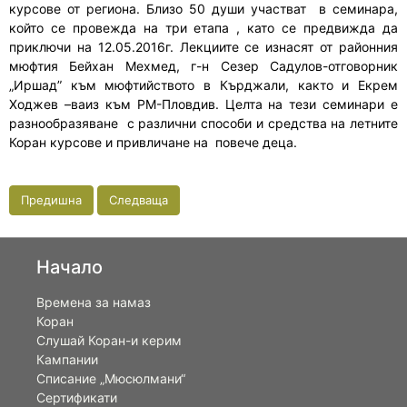
курсове от региона. Близо 50 души участват
в семинара,
който се провежда на три етапа , като се предвижда да
приключи на 12.05.2016г. Лекциите се изнасят от районния
мюфтия Бейхан Мехмед, г-н Сезер Садулов-отговорник
„Иршад” към мюфтийството в Кърджали, както и Екрем
Ходжев –ваиз към РМ-Пловдив. Целта на тези семинари е
разнообразяване
с различни способи и средства на летните
Коран курсове и привличане на
повече деца.
Предишна
Следваща
Начало
Времена за намаз
Коран
Слушай Коран-и керим
Кампании
Списание „Мюсюлмани“
Сертификати