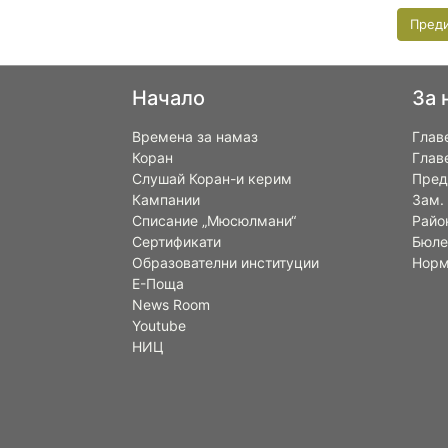
Пред
Начало
За 
Времена за намаз
Глав
Коран
Глав
Слушай Коран-и керим
Пред
Кампании
Зам.
Списание „Мюсюлмани“
Райо
Сертификати
Бюле
Образователни институции
Норм
Е-Поща
News Room
Youtube
НИЦ