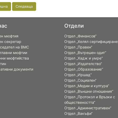
ишна
Следваща
нас
Отдели
ен мюфтия
Отдел „Финансов“
ен секретар
Отдел „Хелял сертифициране
седател на ВМС
Отдел „Правен“
 главни мюфтии
Отдел „Вътрешен одит“
нни мюфтийства
Отдел „Хадж и умре“
тин
Отдел „Издателство“
ативни документи
Отдел „Образование“
Отдел „Иршад“
Отдел „Социален“
Отдел „Медии и култура“
Отдел „Външни отношения”
Oтдел „Протокол и Връзки с
обществеността“
Отдел „Административен“
Отдел „Вакъфи“