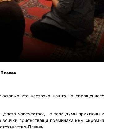
в Плевен
 мюсюлманите честваха нощта на опрощението
цялото човечество’’
,
с тези думи приключи и
ето всички присъстващи преминаха към скромна
астоятелство-Плевен.