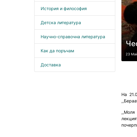
История и философия
Детска литература
Научно-справочна литература
Че
Как да поръчам
23 Ма
Доставка
На 21.
,,Бераат
,,Моля
лекция
почерп