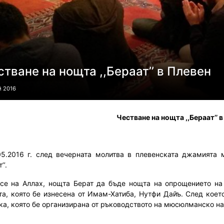
стване на нощта ,,Бераат’’ в Плевен
й 2016
Честване на нощта ,,Бераат’’ 
05.2016 г. след вечерната молитва в плевенската джамията
’’.
 се на Аллах, нощта Берат да бъде нощта на опрощението на 
та, която бе изнесена от Имам-Хатиба, Нутфи Дайъ. След ко
ка, която бе организирана от ръководството на мюсюлманско н