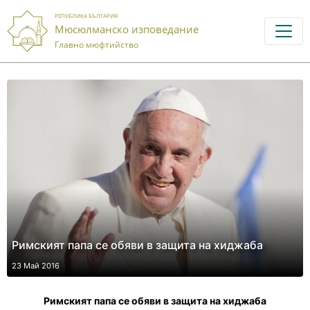
РЕПУБЛИКА БЪЛГАРИЯ
Мюсюлманско изповедание
Главно мюфтийство
Римският папа се обяви в защита на хиджаба
23 Май 2016
Римският папа се обяви в защита на хиджаба