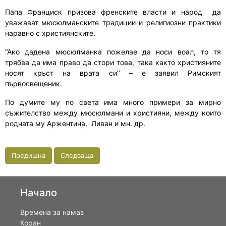
Папа Франциск призова френските власти и народ
да
уважават мюсюлманските традиции и религиозни практики
наравно с християнските.
‘’Ако дадена мюсюлманка пожелае да носи воал, то тя
трябва да има право да стори това, така както християните
носят кръст на врата си’’ – е заявил Римският
първосвещеник.
По думите му по света има много примери за мирно
съжителство между мюсюлмани и християни, между които
родната му Аржентина,
Ливан и мн. др.
Предишна
Следваща
Начало
Времена за намаз
Коран