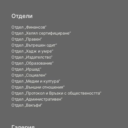
Отдели
Отдел „Финансов“
Отдел „Хелял сертифициране“
Отдел „Правен“
Отдел „Вътрешен одит“
Отдел „Хадж и умре“
Отдел „Издателство“
Отдел „Образование“
Отдел „Иршад“
Отдел „Социален“
Отдел „Медии и култура“
Отдел „Външни отношения”
Oтдел „Протокол и Връзки с обществеността“
Отдел „Административен“
Отдел „Вакъфи“
Галерия