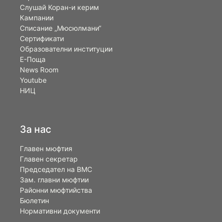
Слушай Коран-и керим
Кампании
Списание „Мюсюлмани“
Сертификати
Образователни институции
Е-Поща
News Room
Youtube
НИЦ
За нас
Главен мюфтия
Главен секретар
Председател на ВМС
Зам. главни мюфтии
Районни мюфтийства
Бюлетин
Нормативни документи