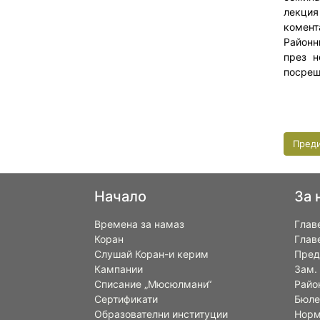
лекция
комент
Районн
през н
посрещ
Пред
Начало
За 
Времена за намаз
Глав
Коран
Глав
Слушай Коран-и керим
Пред
Кампании
Зам.
Списание „Мюсюлмани“
Райо
Сертификати
Бюле
Образователни институции
Норм