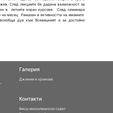
жев. След лекциите бе дадена възможност за
зон в летните коран курсове. След семинара
 на месец Рамазан и активността на имамите
 всеобща дуа към Всевишният и за достойно
Галерия
Джамии и храмове
“
Контакти
Висш мюсюлмански съвет