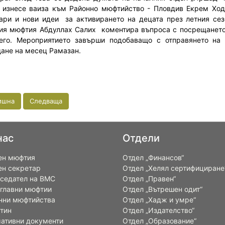
 изнесе ваиза към Районно мюфтийство - Пловдив Екрем Ход
ари и нови идеи за активирането на децата през летния се
ия мюфтия Абдуллах Салих коментира въпроса с посрещането
его. Мероприятието завърши подобаващо с отправянето на
ане на месец Рамазан.
ишна
Следваща
нас
Отдели
ен мюфтия
Отдел „Финансов“
ен секретар
Отдел „Хелял сертифициране
седател на ВМС
Отдел „Правен“
 главни мюфтии
Отдел „Вътрешен одит“
нни мюфтийства
Отдел „Хадж и умре“
тин
Отдел „Издателство“
ативни документи
Отдел „Образование“