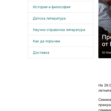
История и философия
Детска литература
Научно-справочна литература
Пр
Как да поръчам
от
Доставка
30 Ма
На 29.
летнит
Семина
прекра
семина