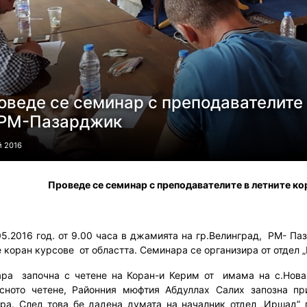
оведе се семинар с преподавателите 
 РМ-Пазарджик
й 2016
Проведе се семинар с преподавателите в летните к
05.2016 год. от 9.00 часа в джамията на гр.Велинград, РМ- П
е коран курсове от областта.
Семинара се организира от отдел
ра започна с четене на Коран-и Керим от имама на с.Нова 
сното четене, Районния мюфтия Абдуллах Салих запозна п
ра. След това бе дадена думата на началник отдел „Иршад” 