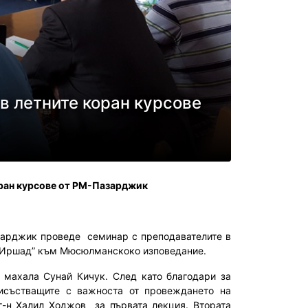
в летните коран курсове
оран курсове от РМ-Пазарджик
азарджик проведе семинар с преподавателите в
 „Иршад” към Мюсюлманскоко изповедание.
махала Сунай Кичук. След като благодари за
рисъстващите с важноста от провеждането на
г-н Халил Ходжов за първата лекция. Втората