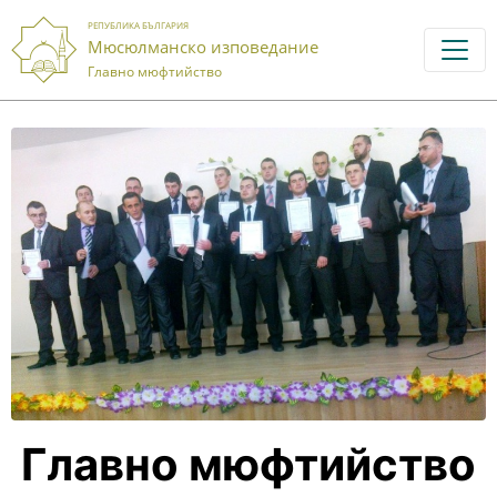
РЕПУБЛИКА БЪЛГАРИЯ
Мюсюлманско изповедание
Главно мюфтийство
Главно мюфтийство