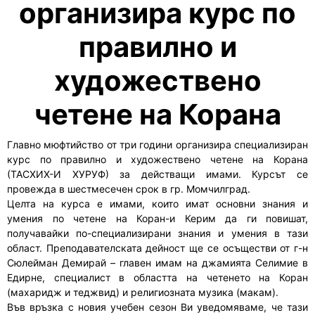
организира курс по
правилно и
художествено
четене на Корана
Главно мюфтийство от три години организира специализиран
курс по правилно и художествено четене на Корана
(ТАСХИХ-И ХУРУФ) за действащи имами. Курсът се
провежда в шестмесечен срок в гр. Момчилград.
Целта на курса е имами, които имат основни знания и
умения по четене на Коран-и Керим да ги повишат,
получавайки по-специализирани знания и умения в тази
област. Преподавателската дейност ще се осъществи от г-н
Сюлейман Демирай – главен имам на джамията Селимие в
Едирне, специалист в областта на четенето на Коран
(махаридж и теджвид) и религиозната музика (макам).
Във връзка с новия учебен сезон Ви уведомяваме, че тази