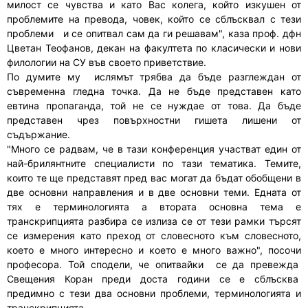
милост се чувства и като Вас колега, който изкушен от
проблемите на превода, човек, който се сблъсквал с тези
проблеми и се опитвал сам да ги решавам", каза проф. дфн
Цветан Теофанов, декан на факултета по класически и нови
филологии на СУ във своето приветствие.
По думите му ислямът трябва да бъде разглеждан от
съвременна гледна точка. Да не бъде представен като
евтина пропаганда, той не се нуждае от това. Да бъде
представен чрез повърхностни гишета лишени от
съдържание.
"Много се радвам, че в тази конференция участват един от
най-брилянтните специалисти по тази тематика. Темите,
които те ще представят пред вас могат да бъдат обобщени в
две основни направления и в две основни теми. Едната от
тях е терминологията а втората основна тема е
транскрипцията разбира се излиза се от тези рамки търсят
се измерения като преход от словесното към словесното,
което е много интересно и което е много важно", посочи
професора. Той сподели, че опитвайки се да превежда
Свещения Коран преди доста години се е сблъсква
предимно с тези два основни проблеми, терминологията и
транскрипцията.