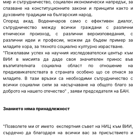
мир и сътрудничество, социален икономически напредък, за
спазване на конституционните закони и принципи както и
духовните традиции на българския народ.
Според акад. Воденичаров само с ефективен диалог,
сътрудничество между всички граждани с различни
етнически произход, с различни вероизповедания, с
различни идеи и професии, можем да бъдем пример за
младите хора, за тяхното социално културно израстване.
"Пожелавам успех на научния изследователски център към
ВИИ в мисията да даде своя значителен принос във
възпитателната социална област по отношение на
предизвикателствата в страната особено що се отнася за
младите. В тази връзки са необходими сътрудничество с
всички социални сили за насърчаване на общото благо за
доброто на нашето отечество" , заяви председателя на БАН.
Знанието няма принадлежност
"Позволете ми от името експертния съвет на НИЦ към ВИИ,
сърдечно да благодаря на всички вас за присъствието и