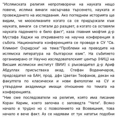
"Ислямската религия непротиворечи на науката нещо
повече, исляма винаги насърчава търсенето, науката и
провеждането на изследвания. Ако погледнем историята ще
видим, че мюсюлманите когато са се придържали към
науката, винаги са стигали до разцвет, а когато са оставяли
науката падението е било факт", каза главния мюфтия д-р
Мустафа Хаджи на откриването на научна конференция в
събота. Националната конференцията се проведе в СУ "Св.
Климент Охридски" на тема:"Проблеми на преводите на
ислямска литература на български език". На събитието
организирано от Научно изследователският център (НИЦ) на
Висшия ислямски институт (ВИИ) с ръководител д-р Ариф
Абдуллах присъстваха акад. Стефан Воденичаров,
председател на БАН, прод. дфн Цветан Теофанов, декан на
факултета по класически и нови филологии на СУ и
утвърдени академици имащи отношение по темата на
конференцията.
"Ние сме последователи на религия, която има писание
Коран Керим, което започва с заповедта "Чети". Всяко
начало е трудно но с позволението на Всевишния, това
начало е вече факт. Аз се надявам от тук нататък подобни