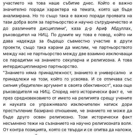
участието на това наше събитие днес. Който е важно
значително поради характера на темата, която ще бъде
анализирана. Но то също така е важно поради проявата на
тази добра воля за партньорство и научно сътрудничество и
до различните дисциплини", каза д-р Ариф Абдуллах,
ръководител на НИЦ. По думите му това е повод, който ни
дава надежда за бъдещо съвместно участие в други
проекти, също така карани да мислим, че партньорството
между нас не партньорство между две взаимно изключващи
се парадигми на знанието секуларна и религиозна. А това
интердисциплинарно партньорство.
"Знанието няма принадлежност, знанието е универсално и
принадлежи на този, който го усвоява. И се отличава със
силния убедителен аргумент в своята обективност", каза още
ръководителя на НИЦ. Според него исторически факт е, че
през средновековието от името на религията срещу учените
и науката се упражнявало изключителен натиск дори
престъпление базирано отношение, че знанието не може да
бъде друго освен религиозно. Този исторически факт
несъмнено тежи на съзнанието на научно религиозната воля.
От контра позицията, която се твърди и се опитва да наложи,