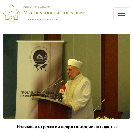
РЕПУБЛИКА БЪЛГАРИЯ
Мюсюлманско изповедание
Главно мюфтийство
Ислямската религия непротиворечи на науката