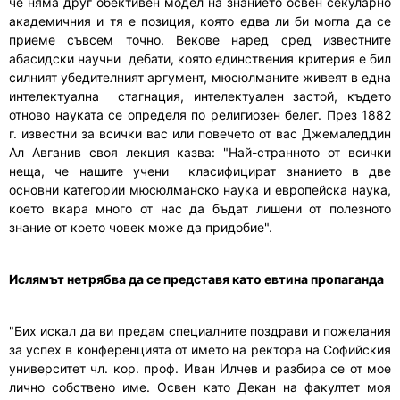
че няма друг обективен модел на знанието освен секуларно
академичния и тя е позиция, която едва ли би могла да се
приеме съвсем точно. Векове наред сред известните
абасидски научни дебати, която единствения критерия е бил
силният убедителният аргумент, мюсюлманите живеят в една
интелектуална стагнация, интелектуален застой, където
отново науката се определя по религиозен белег. През 1882
г. известни за всички вас или повечето от вас Джемаледдин
Ал Авганив своя лекция казва: "Най-странното от всички
неща, че нашите учени класифицират знанието в две
основни категории мюсюлманско наука и европейска наука,
което вкара много от нас да бъдат лишени от полезното
знание от което човек може да придобие".
Ислямът нетрябва да се представя като евтина пропаганда
"Бих искал да ви предам специалните поздрави и пожелания
за успех в конференцията от името на ректора на Софийския
университет чл. кор. проф. Иван Илчев и разбира се от мое
лично собствено име. Освен като Декан на факултет моя