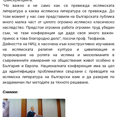
"Но важно е не само как се превежда ислямската
литература а каква ислямска литература се превежда. До
този момент у нас сме представили на българската публика
много малка част от цялото огромно ислямско класическо
наследство. Предстои огромна работа огромен труд убеден
съм, че тази конференция ще даде своя много важен
принос в това благородно дело", посочи проф. Теофанов.
Дейността на НИЦ е насочена към конструктивно изучаване
на ислямската религия култура и цивилизация и
провокиране на ролята на исляма и мюсюлманите в
съвременните измерения на обществения живот особено в
България и Европа. Националната конференция има за цел
да идентифицира проблематики свързани с преводите на
ислямска литература на български език и да разкрие по
академичен път методите за тяхното решаване.
Снимки: