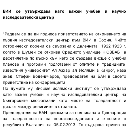
ВИИ се утвърждава като важен учебен и научно
изследователски център
"Радвам се да ви поднеса приветствието на откриването на
първия изследователски център към ВИИ в София. Чийто
исторически корени са свързани с далечната 1922-1923 г.
когато в Шумен се открива Средното училище НЮВВАБ а
десетилетие по късно към него се създава висше с учебни
планове и програми подготвени от опитите и традициите
известния университет Ал Азхар ал Ислями в Кайро", каза
акад. Стефан Воденичаров, председател на БАН в своето
приветствие на конференцията.
По думите му Висшия ислямски институт се утвърждава
като важен учебен и научно изследователски център на
българските мюсюлмани като място на толерантност и
диалог между религиите в страната.
Председателя на БАН припомни за подписаната Декларация
за толерантността на вероизповеданията и етносите в
република България на 05.02.2013. Тя съдържа призив за