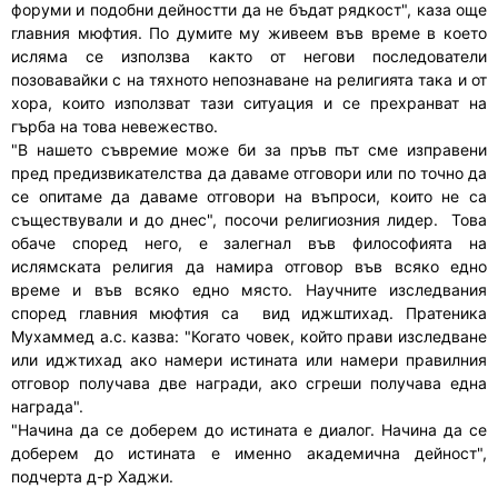
форуми и подобни дейностти да не бъдат рядкост", каза още
главния мюфтия. По думите му живеем във време в което
исляма се използва както от негови последователи
позовавайки с на тяхното непознаване на религията така и от
хора, които използват тази ситуация и се прехранват на
гърба на това невежество.
"В нашето съвремие може би за пръв път сме изправени
пред предизвикателства да даваме отговори или по точно да
се опитаме да даваме отговори на въпроси, които не са
съществували и до днес", посочи религиозния лидер. Това
обаче според него, е залегнал във философията на
ислямската религия да намира отговор във всяко едно
време и във всяко едно място. Научните изследвания
според главния мюфтия са вид иджштихад. Пратеника
Мухаммед а.с. казва: "Когато човек, който прави изследване
или иджтихад ако намери истината или намери правилния
отговор получава две награди, ако сгреши получава една
награда".
"Начина да се доберем до истината е диалог. Начина да се
доберем до истината е именно академична дейност",
подчерта д-р Хаджи.