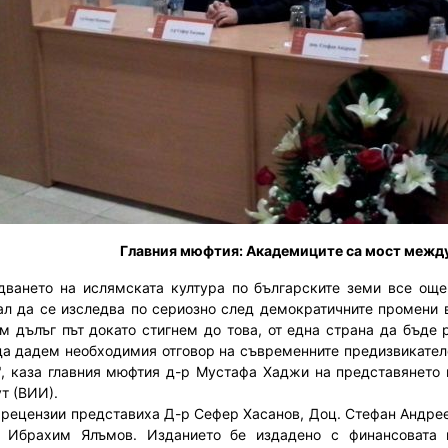
Главния мюфтия: Академиците са мост межд
дването на ислямската култура по българските земи все още
ал да се изследва по сериозно след демократичните промени в
м дълъг път докато стигнем до това, от една страна да бъде 
да дадем необходимия отговор на съвременните предизвикател
", каза главния мюфтия д-р Мустафа Хаджи на представянето
т (ВИИ).
 рецензии представиха Д-р Сефер Хасанов, Доц. Стефан Андре
 Ибрахим Ялъмов. Изданието бе издадено с финансовата 