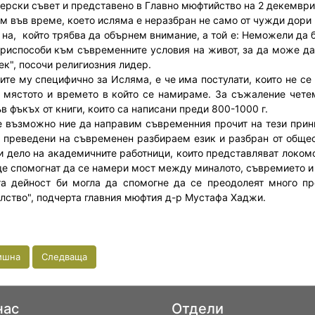
ерски съвет и представено в Главно мюфтийство на 2 декември 
м във време, което исляма е неразбран не само от чужди дори 
 на, който трябва да обърнем внимание, а той е: Неможели да
приспособи към съвременните условия на живот, за да може да 
ек", посочи религиозния лидер.
ите му специфично за Исляма, е че има постулати, които не се
 мястото и времето в който се намираме. За съжаление четем
в фъкъх от книги, които са написани преди 800-1000 г.
е възможно ние да направим съвременния прочит на тези принц
, преведени на съвременен разбираем език и разбран от общес
 и дело на академичните работници, които представляват локомот
ще спомогнат да се намери мост между миналото, съвремието и
та дейност би могла да спомогне да се преодолеят много пр
лство", подчерта главния мюфтия д-р Мустафа Хаджи.
ишна
Следваща
нас
Отдели