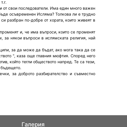
т.г.
и от свои последователи. Има един много важен
 бъде осъвременен Исляма? Толкова ли е трудно
си разбран по-добре от хората, които живеят в
 променят и, че има въпроси, които се променят
, за някои въпроси в ислямската религия, най
ипи, за да може да бъдат, ако мога така да се
твото ", каза още главния мюфтия. Според него
ив, който тегли обществото напред. Те са тези,
 бъдещето.
ечки, за доброто разбирателство и съвместно
Галерия