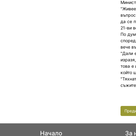
Минист
"Живее
въпрос
да се 
21-ви в
По дум
според
вече въ
"Дали 
изразя
това е
който 
"Тяхна
съжите
Пред
Начало
За 