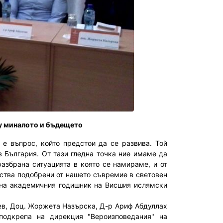
у миналото и бъдещето
 е въпрос, който предстои да се развива. Той
 България. От тази гледна точка ние имаме да
разбрана ситуацията в която се намираме, и от
ства подобрени от нашето съвремие в световен
 на академичния годишник на Висшия ислямски
ев, Доц. Жоржета Назърска, Д-р Ариф Абдуллах
подкрепа на дирекция "Вероизповедания" на