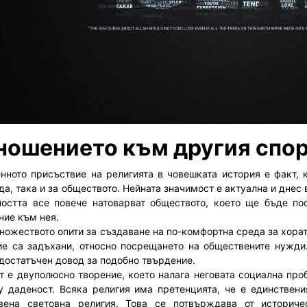
ношението към другия спо
нното присъствие на религията в човешката история е факт, к
да, така и за обществото. Нейната значимост е актуална и дне
остта все повече натоварват обществото, което ще бъде по
ние към нея.
ножеството опити за създаване на по-комфортна среда за хорат
ие са задъхани, относно посрещането на обществените нужди
 достатъчен довод за подобно твърдение.
т е двуполюсно творение, което налага неговата социална про
у даденост. Всяка религия има претенцията, че е единствени
вена световна религия. Това се потвърждава от историчес