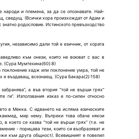
 народи и племена, за да се опознавате. Най-
ещ, сведущ. (Всички хора произхождат от Адам и
ъс знатно родословие. Истинското превъзходство
гия, независимо дали той е езичник, от хората
раведливо към онези, които не воюват с вас в
е. (Сура Мумтехина(60):8)
а поклонение хадж или поклонение умра, той не
ах е въздаващ, всезнаещ. (Сура Бакара(2):158)
 забранява”, а във втория “той не върши грях”
те ги”. Използвания изказ е по-силен относно
ето в Мекка. С идването на исляма езическите
ухаммед, мир нему. Въпреки това обаче някои
в което се казва “той не върши грях” (т.е. не
амение - порицава тези, които си въобразяват и
ежи към друга общност/. Всевишният е повелил