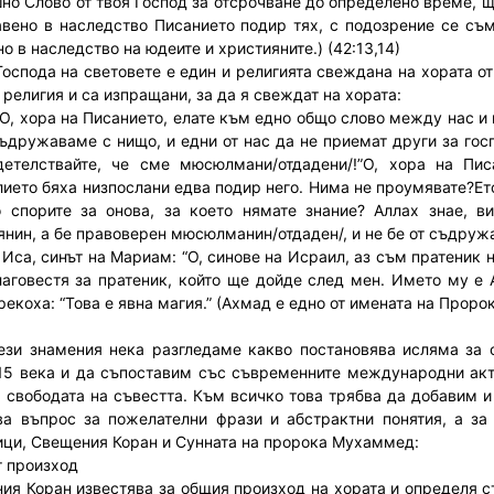
но Слово от твоя Господ за отсрочване до определено време, щ
авено в наследство Писанието подир тях, с подозрение се съмняв
о в наследство на юдеите и християните.) (42:13,14)
 Господа на световете е един и религията свеждана на хората о
 религия и са изпращани, за да я свеждат на хората:
“О, хора на Писанието, елате към едно общо слово между нас и 
съдружаваме с нищо, и едни от нас да не приемат други за госп
детелствайте, че сме мюсюлмани/отдадени/!”О, хора на Пи
лието бяха низпослани едва подир него. Нима не проумявате?Ето,
 спорите за онова, за което нямате знание? Аллах знае, в
янин, а бе правоверен мюсюлманин/отдаден/, и не бе от съдружа
 Иса, синът на Мариам: “О, синове на Исраил, аз съм пратеник 
лаговестя за пратеник, който ще дойде след мен. Името му е 
 рекоха: “Това е явна магия.” (Ахмад е едно от имената на Прор
ези знамения нека разгледаме какво постановява исляма за
15 века и да съпоставим със съвременните международни акто
, свободата на съвестта. Към всичко това трябва да добавим и
ва въпрос за пожелателни фрази и абстрактни понятия, а за
ици, Свещения Коран и Сунната на пророка Мухаммед:
 произход
ия Коран известява за общия произход на хората и определя ст