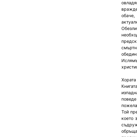
овладя
вражде
обаче,
актуалн
Обезл
необхо
предск
смъртн
обедин
Ислям
христи
Хората
Книгат
изпадн
поведе 
пожела
Той пр
което 
съдруж
обръща