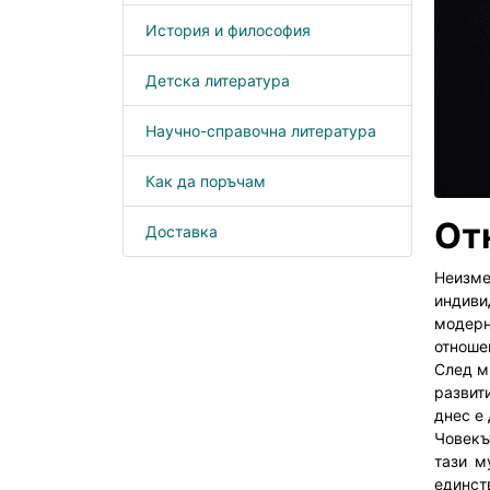
История и философия
Детска литература
Научно-справочна литература
Как да поръчам
От
Доставка
Неизме
индиви
модерн
отноше
След м
развит
днес е
Човекъ
тази м
единст