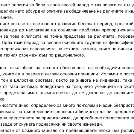
тните религии са били в своя апогей наред с тях винаги са съ
еделим като абсурдни опитите за обединяване на религиите и нал
вните.
ните векове от световното развитие бележат период, през кой
довежда до наслагване на социални проблеми пропорционални
и за това е липсата на точна представа за религията, породе
. През този период са писани основните трудове на философият
но проличават основанията на техните автори, които не винаги
на техния стремеж към по-рационалното.
дна точка обаче на тяхната обективност са необходими корек
, които са в разрез с негови основни принципи. Ислямът е пост
 той е цялостна система, както за живота на индивида, така
а от тази система. Вследствие на това, нито учениците на съо
а представа имат възможността да се докоснат до реалните
ка.
ностите днес, определено са много по-големи и един безприст
ризмата на съвременните реалности би могъл да ни предложи
рна представите за ориентализма, да преобърне представата за
изведе от скуката поднасяйки ни своите изненади.
итости от близкото минало са предвещавали епоха без религ