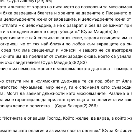
и.” (Сура Анкебут(29):46)
ната и жените от хората на писанието са позволени за мюсюлман
и бяха разрешени благата и храната на дарените с Писанието е
, и целомъдрените жени от вярващите, и целомъдрените жени от
 отплати ¬ с целомъдрие, а не с разврат, и без да се взимат при
 и в отвъдния живот е сред губещите.” (Сура Маиде(5):5)
 християните е най-специално отношение, заради позицията им
откриеш, че от тях най-близки по любов към вярващите са онез
 сред тях има свещеници и монаси, и защото не се възгордяв
 очите им да преливат от сълзи заради онова, което са узнали 
ни със свидетелите! (Сура Маиде(5):82,83)
ние към немюсюлманите в мюсюлманската държава – намиращи
но статута им в ислямската държава те са под обет от Алла
ителство. Мухаммед, мир нему, ги е споменал като сънародн
та. Могат да заемат длъжности като мюсюлманите. Разлика е 
а им е гарантирано да прилагат присъщата на религията им зак
ринуждение в религията... (Сура Бакара(2):256)
 “Истината е от вашия Господ. Който желае, да вярва, а който ж
 имате вашата религия и аз имам своята религия.” (Сура Кяфирун