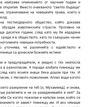
за изиграва опиянението от научния подем и
е открития. Вместо очакваното “светло бъдеще”
и, ограничаване на човешките права, което е
зход.
на постмодерното общество, който доказва
 обуздае животинските страсти. Противно на
ъща десетки години, след като му бе издадена
 среди и в обществото, като по съвършен начин
многоликите човешки потребности.
о уточнява, че различията с юдейството и
атеници са донасяли Божиите истини:
ли и предупредители, и заедно с тях низпосла
яха в разногласие. А поради злобата помежду им
 след като ясните знаци бяха дошли при тях. И
ласие, с Неговото позволение. Аллах води когото
което разкрихме на теб [о, Мухаммед], и онова,
м религията и не се разединявайте в нея!” За
ебе Си когото пожелае и напътва онзи, който се
 знанието от завист помежду им. И ако нямаше