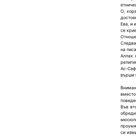
етниче
О, хор
достое
Ева, и
се крие
Отноше
Следва
на писа
Аллах 
религи
Ас-Саф
върши г
Вниман
вместо
поведен
Във вт
обреди
мюсюлм
проумя
си изм