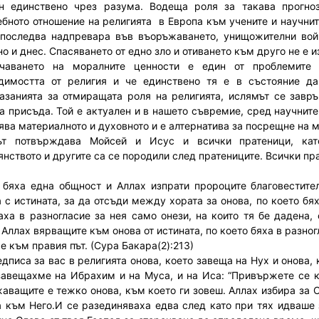
н единствено чрез разума. Водеща роля за такава прогно
бното отношение на религията в Европа към учените и научнит
 последва надпревара във въоръжаването, унищожителни войн
о и днес. Спасяването от едно зло и отиването към друго не е и
ичаването на моралните ценности е един от проблемите 
димостта от религия и че единствено тя е в състояние да
азанията за отмиращата роля на религията, ислямът се завр
а присъда. Той е актуален и в нашето съвремие, сред научните
ява материалното и духовното и е алтернатива за посрещне на 
ът потвърждава Мойсей и Исус и всички пратеници, кат
янството и другите са се породили след пратениците. Всички пр
 бяха една общност и Аллах изпрати пророците благовестите
а с истината, за да отсъди между хората за онова, по което б
аха в разногласие за нея само онези, на които тя бе дадена,
Аллах вярващите към онова от истината, по което бяха в разног
е към правия път. (Сура Бакара(2):213)
едписа за вас в религията онова, което завеща на Нух и онова, 
завещахме на Ибрахим и на Муса, и на Иса: “Привържете се къ
аващите е тежко онова, към което ги зовеш. Аллах избира за С
 към Него.И се разединяваха едва след като при тях идваше