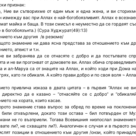
ски признак:
а, Ние ви сътворихме от един мъж и една жена, и ви сторихме
н измежду вас при Аллах е най-богобоязливият. Аллах е всезна
 имат майка и баща. В този смисъл е неуместно да се гордеят с
 в богобоязънта.) (Сура Худжурат(49):13)
нието към другия /в резюме/
щото знамение ни дава ясна представа за отношението към дру
нието, атеист и т.н.
не ви забранява да се отнасяте с добро и да постъпвате сп
ята и не ви прогонват от домовете ви. Аллах обича справедливит
а и ал-Маруа са от знаците на Аллах, и който ходи при Дома н
рях, като ги обикаля. А който прави добро и по своя воля ¬ Алл
ието привлича изказа в двата цитата – в първия “Аллах не ви
 директно да е казано – “отнасяйте се с добро” и “обикаляй
ието на хората, които касае.
орото знамение става въпрос за обред по време на поклонени
 били отхвърлени, докато този остава – бил потвърден от М
ани не го възприели. Тогава Всевишния низпослал знамението, 
вате ли?, не схващате ли?). Аналогичен е случая и в първото зн
ислят позиции в отношението към другия /онзи, който принадл