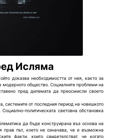
ред Исляма
ойто доказва необходимостта от нея, както за
с в модерното общество. Социалните проблеми на
ставено пред дилемата да преосмисли своето
а, системите от последния период на човешкото
. Социално-политическата световна обстановка
блематика да бъде конструирана въз основа на
я прав път, което не означава, че е възможна
ките факти, които свидетелстват, че когато