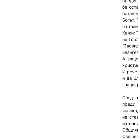
предиш
бе ост
оставен
Богът,
на тази
Кажи: 
не Го 
“Засви
Еванге
А защо
христи
И рече
и да б
знаци,
След т
преди 
човека
не ста
източн
Общият
Свещен