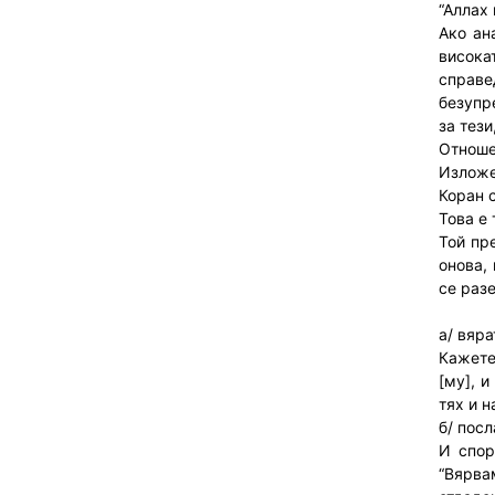
“Аллах 
Ако ан
висока
справе
безупр
за тез
Отноше
Изложе
Коран с
Това е
Той пр
онова,
се разе
а/ вяр
Кажете:
[му], 
тях и н
б/ пос
И спор
“Вярва