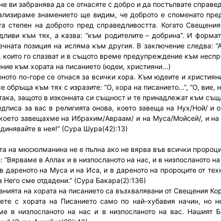
не ви забранява да се отнасяте с добро и да постъпвате справед
ализираме знамението ще видим, че доброто е споменато пред
та степен на доброто пред справедливостта. Когато Свещени
дливи към тях, а казва: “към родителите – добрина”. И формат
ечната позиция на исляма към другия. В заключение следва: “
и, които го спазват и в същото време предупреждение към несп
ние към хората на писанието (юдеи, християни...)
ното по-горе се отнася за всички хора. Към юдеите и христия
е обръща към тях с изразите: “О, хора на писанието…”, “О, вие, 
 така, защото в изконната си същност и те принадлежат към същ
едписа за вас в религията онова, което завеща на Нух/Ной/ и 
 което завещахме на Ибрахим/Авраам/ и на Муса/Мойсей/, и на
динявайте в нея!” (Сура Шура(42):13)
ата на мюсюлманина не е пълна ако не вярва във всички пророци
 “Вярваме в Аллах и в низпосланото на нас, и в низпосланото н
и в дареното на Муса и на Иса, и в дареното на пророците от те
а Него сме отдадени.” (Сура Бакара(2):136)
ланията на хората на писанието са възхвалявани от Свещения Ко
ете с хората на Писанието само по най-хубавия начин, но не 
ме в низпосланото на нас и в низпосланото на вас. Нашият 