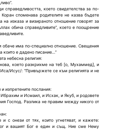
ливо”.
и справедливостта, което свидетелства за по-
я Коран споменава родителите не казва бъдете
а на изказа и визираното отношение говорят за
Аллах обича справедливите”, което е поощрение
раведливите.
ни обаче има по-специално отношение. Свещения
на които е дадено писание…”
ата небесна религия:
онова, което разкрихме на теб [о, Мухаммед], и
 Иса/Исус/: “Привържете се към религията и не
 и изпретените послания:
а Ибрахим и Исмаил, и Исхак, и Якуб, и родовете
хния Господ. Разлика не правим между никого от
ран:
и с онези от тях, които угнетяват, и кажете:
Бог и вашият Бог е един и същ. Ние сме Нему