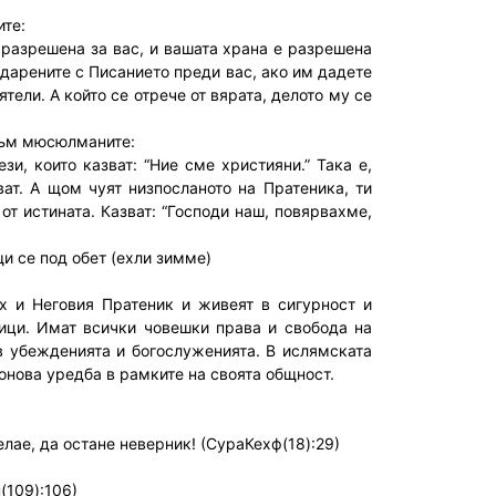
ите:
 разрешена за вас, и вашата храна е разрешена
 дарените с Писанието преди вас, ако им дадете
ятели. А който се отрече от вярата, делото му се
 към мюсюлманите:
и, които казват: “Ние сме християни.” Така е,
ат. А щом чуят низпосланото на Пратеника, ти
от истината. Казват: “Господи наш, повярвахме,
 се под обет (ехли зимме)
х и Неговия Пратеник и живеят в сигурност и
ици. Имат всички човешки права и свобода на
в убежденията и богослуженията. В ислямската
онова уредба в рамките на своята общност.
елае, да остане неверник! (СураКехф(18):29)
(109):106)