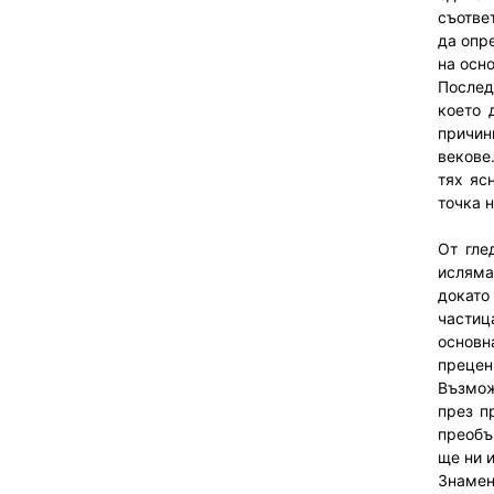
съотве
да опр
на осно
Послед
което 
причин
векове
тях яс
точка 
От гле
исляма
докато
частиц
основн
прецен
Възмож
през п
преобъ
ще ни 
Знамен