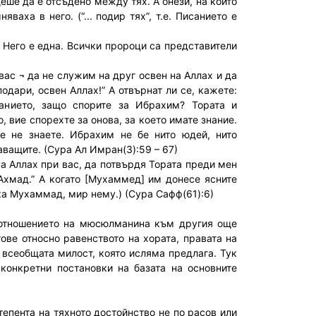
еше да е отсъдено между тях. А онези, на които
аха в него. (“... подир тях”, т.е. Писанието е
т Него е една. Всички пророци са представители
вас ¬ да не служим на друг освен на Аллах и да
одари, освен Аллах!” А отвърнат ли се, кажете:
санието, защо спорите за Ибрахим? Тората и
 вие спорехте за онова, за което имате знание.
ие не знаете. Ибрахим не бе нито юдей, нито
ващите. (Сура Ал Имран(3):59 – 67)
на Аллах при вас, да потвърдя Тората преди мен
Ахмад.” А когато [Мухаммед] им донесе ясните
ока Мухаммад, мир нему.) (Сура Сафф(61):6)
 отношението на мюсюлманина към другия още
ве относно равенството на хората, правата на
 всеобщата милост, която исляма предлага. Тук
 конкретни постановки на базата на основните
епента на тяхното достойнство не по расов или