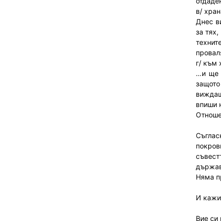
отдаден
в/ хра
Днес в
за тях
техните
проваля
г/ към
…и ще 
защото
виждаш
впиши 
Отноше
Съглас
покров
съвест
държав
Няма п
И кажи:
Вие си