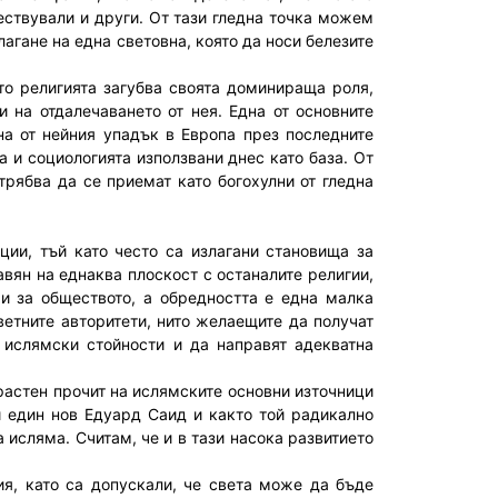
ществували и други. От тази гледна точка можем
агане на една световна, която да носи белезите
то религията загубва своята доминираща роля,
 на отдалечаването от нея. Една от основните
на от нейния упадък в Европа през последните
а и социологията използвани днес като база. От
 трябва да се приемат като богохулни от гледна
ции, тъй като често са излагани становища за
авян на еднаква плоскост с останалите религии,
 и за обществото, а обредността е една малка
тветните авторитети, нито желаещите да получат
 ислямски стойности и да направят адекватна
растен прочит на ислямските основни източници
 един нов Едуард Саид и както той радикално
 исляма. Считам, че и в тази насока развитието
ия, като са допускали, че света може да бъде