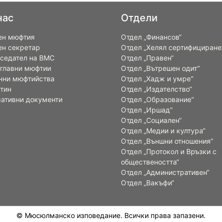
нас
Отдели
ен мюфтия
Отдел „Финансов“
ен секретар
Отдел „Хелял сертифициране
седател на ВМС
Отдел „Правен“
 главни мюфтии
Отдел „Вътрешен одит“
нни мюфтийства
Отдел „Хадж и умре“
тин
Отдел „Издателство“
ативни документи
Отдел „Образование“
Отдел „Иршад“
Отдел „Социален“
Отдел „Медии и култура“
Отдел „Външни отношения”
Oтдел „Протокол и Връзки с
обществеността“
Отдел „Административен“
Отдел „Вакъфи“
© Мюсюлманско изповедание. Всички права запазени.