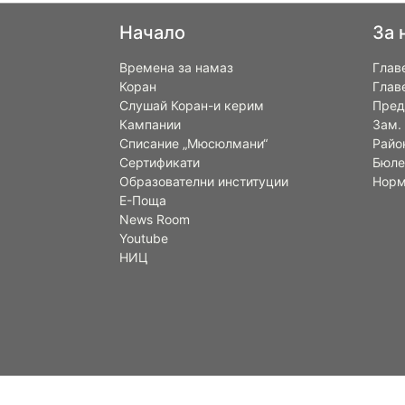
Начало
За 
Времена за намаз
Глав
Коран
Глав
Слушай Коран-и керим
Пред
Кампании
Зам.
Списание „Мюсюлмани“
Райо
Сертификати
Бюле
Образователни институции
Норм
Е-Поща
News Room
Youtube
НИЦ