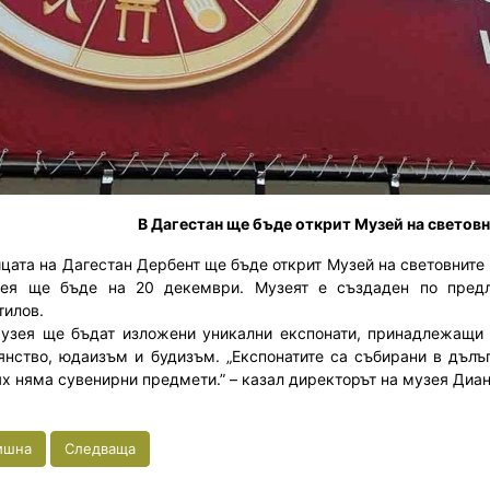
В Дагестан ще бъде открит Музей на световн
ицата на Дагестан Дербент ще бъде открит Музей на световните
ея ще бъде на 20 декември. Музеят е създаден по предл
тилов.
я ще бъдат изложени уникални експонати, принадлежащи на
янство, юдаизъм и будизъм. „Експонатите са събирани в дъл
ях няма сувенирни предмети.” – казал директорът на музея Диа
ишна
Следваща