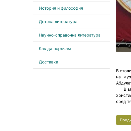
История и философия
Детска литература
Научно-справочна литература
Как да поръчам
Доставка
В стол
на муз
Абдула
В музе
христи
сред т
Пред