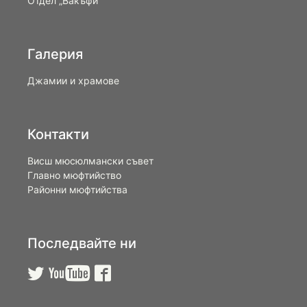
Отдел „Вакъфи“
Галерия
Джамии и храмове
Контакти
Висш мюсюлмански съвет
Главно мюфтийство
Районни мюфтийства
Последвайте ни


