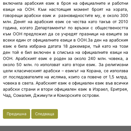
включила арабския език в броя на официалните и работни
езици на ООН. Към настоящия момент броят на хората,
говорещи арабски език и разновидностите му, е около 300
млн. Денят на арабския език се чества като такъв от 2010
година, когато Департаментът по връзки с обществеността
към ООН предложил да се учредят празници на езиците за
всеки един от официалните езици в ООН.За ден на арабския
език е била избрана датата 18 декември, тъй като на този
ден той е бил включен в списъка на официалните езици на
ООН. Арабският език е роден за около 240 млн. човека, а
около 50 млн. го използват като втори език. За религиозни
цели класическият арабски – езикът на Корана, се използва
от последователите на исляма, които са повече от 1,5 млрд.
човека в света. Арабският език е официален език във всички
арабски страни и втори официален език в Израел, Еритрея,
Чад, Сомалия, Джимути и Коморските острови.
Предишна
Следваща