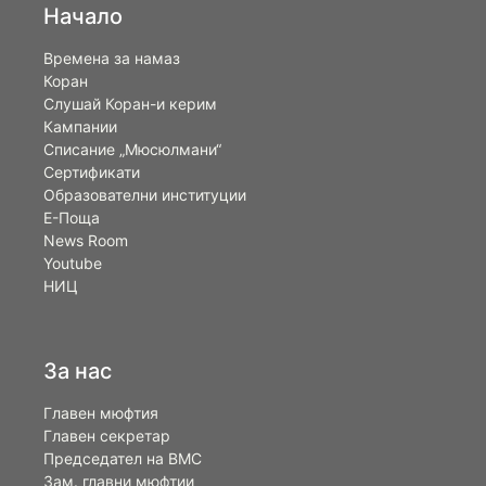
Начало
Времена за намаз
Коран
Слушай Коран-и керим
Кампании
Списание „Мюсюлмани“
Сертификати
Образователни институции
Е-Поща
News Room
Youtube
НИЦ
За нас
Главен мюфтия
Главен секретар
Председател на ВМС
Зам. главни мюфтии