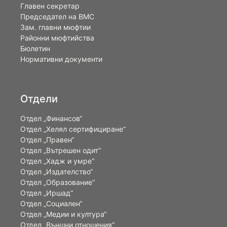
Главен секретар
Председател на ВМС
Зам. главни мюфтии
Районни мюфтийства
Бюлетин
Нормативни документи
Отдели
Отдел „Финансов“
Отдел „Хелял сертифициране“
Отдел „Правен“
Отдел „Вътрешен одит“
Отдел „Хадж и умре“
Отдел „Издателство“
Отдел „Образование“
Отдел „Иршад“
Отдел „Социален“
Отдел „Медии и култура“
Отдел „Външни отношения”