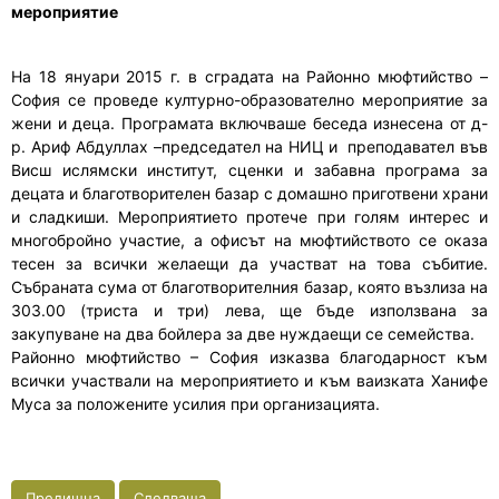
мероприятие
На 18 януари 2015 г. в сградата на Районно мюфтийство –
София се проведе културно-образователно мероприятие за
жени и деца. Програмата включваше беседа изнесена от д-
р. Ариф Абдуллах –председател на НИЦ и преподавател във
Висш ислямски институт, сценки и забавна програма за
децата и благотворителен базар с домашно приготвени храни
и сладкиши. Мероприятието протече при голям интерес и
многобройно участие, а офисът на мюфтийството се оказа
тесен за всички желаещи да участват на това събитие.
Събраната сума от благотворителния базар, която възлиза на
303.00 (триста и три) лева, ще бъде използвана за
закупуване на два бойлера за две нуждаещи се семейства.
Районно мюфтийство – София изказва благодарност към
всички участвали на мероприятието и към ваизката Ханифе
Муса за положените усилия при организацията.
Предишна
Следваща