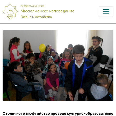
РЕПУБЛИКА БЪЛГАРИЯ
Мюсюлманско изповедание
Главно мюфтийство
Столичното мюфтийство проведе културно-образователно