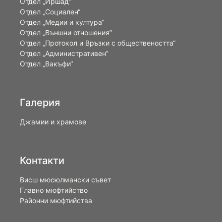
Отдел „Иршад“
Отдел „Социален“
Отдел „Медии и култура“
Отдел „Външни отношения”
Oтдел „Протокол и Връзки с обществеността“
Отдел „Административен“
Отдел „Вакъфи“
Галерия
Джамии и храмове
Контакти
Висш мюсюлмански съвет
Главно мюфтийство
Районни мюфтийства