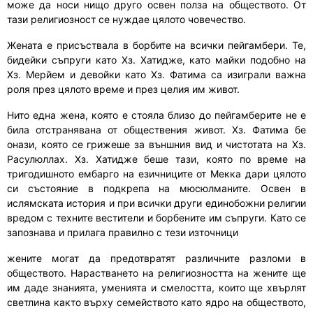
може да носи нищо друго освен полза на обществото. От
тази религиозност се нуждае цялото човечество.
Жената е присъствала в борбите на всички пейгамбери. Те,
бидейки съпруги като Хз. Хатидже, като майки подобно на
Хз. Мерйем и девойки като Хз. Фатима са изиграли важна
роля през цялото време и през целия им живот.
Нито една жена, която е стояла близо до пейгамберите не е
била отстранявана от обществения живот. Хз. Фатима бе
онази, която се грижеше за външния вид и чистотата на Хз.
Расулюллах. Хз. Хатидже беше тази, която по време на
тригодишното ембарго на езичниците от Мекка дари цялото
си състояние в подкрепа на мюсюлманите. Освен в
ислямската история и при всички други единобожни религии
вредом с техните вестители и борбените им съпруги. Като се
запознава и прилага правилно с тези източници
жените могат да предотвратят различните разломи в
обществото. Нарастването на религиозността на жените ще
им даде знанията, уменията и смелостта, които ще хвърлят
светлина както върху семейството като ядро на обществото,