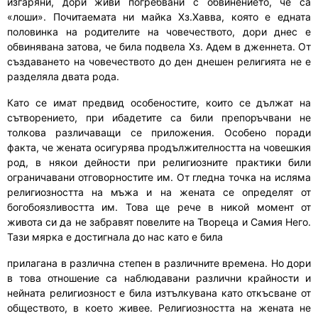
изгаряни, дори живи погребвани с обвинението, че са
«лоши». Почитаемата ни майка Хз.Хавва, която е едната
половинка на родителите на човечеството, дори днес е
обвинявана затова, че била подвела Хз. Адем в дженнета. От
създаването на човечеството до ден днешен религията не е
разделяла двата рода.
Като се имат предвид особеностите, които се дължат на
сътворението, при ибадетите са били препоръчвани не
толкова различаващи се приложения. Особено поради
факта, че жената осигурява продължителността на човешкия
род, в някои дейности при религиозните практики били
ограничавани отговорностите им. От гледна точка на исляма
религиозността на мъжа и на жената се определят от
богобоязливостта им. Това ще рече в никой момент от
живота си да не забравят повелите на Твореца и Самия Него.
Тази мярка е достигнала до нас като е била
прилагана в различна степен в различните времена. Но дори
в това отношение са наблюдавани различни крайности и
нейната религиозност е била изтълкувана като откъсване от
обществото, в което живее. Религиозността на жената не