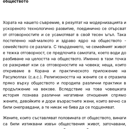
обществото
Хората на нашето съвремие, в резултат на модернизацията и
ускореното технологично развитие, поединично се отърсват
от отговорностите и се усамотяват в свой тесен ъгъл. Така
постепенно най-малкото и здраво ядро на обществото -
семейството се разлага. С твърдението, че семейният живот
е тежка отговорност, се предпочита самотата, което води до
разбиване на целостта на обществото. Именно в тази точка
се разкриват кои са отговорностите на човека; неща, които
откриваме в Корана и практическото приложение на
Расулюллах (с.а.с.). Религиозността на жените се е отразила
пряко върху обществото и породила различни практики в
продължение на векове. Вследствие на това човешката
история познава различни негативни отношения спрямо
жените, девойките и дори възрастните жени, които вечно са
били онеправдани, а те никак не бива да се подценяват.
Жените, които съставляват половината от обществото, винаги
са били изтиквани извън обществения живот, заточавани,