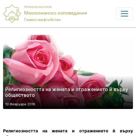
РЕПУБЛИКА БЪЛГАРИЯ
Мюсюлманско изповедание
Главно мюфтийство
Религиозността на женaтa и отражението й върху
обществото
10 Февруари 2016
Религиозността на женaтa и отражението й върху