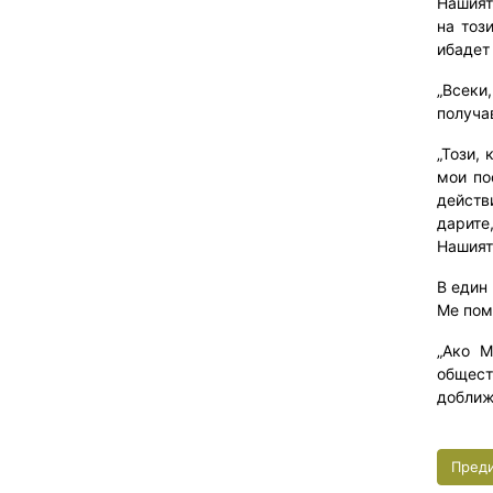
Нашият 
на тоз
ибадет
„Всеки
получа
„Този, 
мои по
действ
дарите
Нашият
В един
Ме пом
„Ако М
общест
доближ
Пред