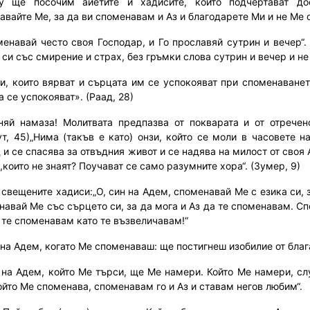
у ще посочим айетите и хадисите, които подчертават до
авайте Ме, за да ви споменавам и Аз и благодарете Ми и не Ме о
менавай често своя Господар, и Го прославяй сутрин и вечер“.
си със смирение и страх, без гръмки слова сутрин и вечер и не 
ези, които вярват и сърцата им се успокояват при споменаване
 се успокояват». (Раад, 28)
няй намаза! Молитвата предпазва от покварата и от отречен
ут, 45)„Нима (такъв е като) онзи, който се моли в часовете 
и се спасява за отвъдния живот и се надява на милост от своя 
,които не знаят? Поучават се само разумните хора“. (Зумер, 9)
и свещените хадиси:„О, син на Адем, споменавай Ме с езика си, 
навай Ме със сърцето си, за да мога и Аз да те споменавам. С
а те споменавам като те възвеличавам!“
н на Адем, когато Ме споменаваш: ще постигнеш изобилие от бла
н на Адем, който Ме търси, ще Ме намери. Който Ме намери, с
ойто Ме споменава, споменавам го и Аз и ставам негов любим“.