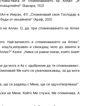
стойнствата от споменаването на Аллах: „И
тхвърляйте!“ (Бакара, 152)
 (Ал-и Имран, 41) „Споменавай своя Господар в
бъди от нехайните!“ (Араф, 205)
то на Аллах. О, да, при споменаването на Аллах
ото. Най-великото е споменаването на Аллах“.
на нощта,изправен и свеждащ чело до земята в
Аллах?“ Кажи: „Нима са равни онези, които знаят
за да мога и Аз с одобрение да те споменавам».
поменавай Ме като се умаловажаваш, за да мога
га, ще се радваш с Мене, ще се одухотворяваш!“
лужи на Мене. Който Ми служи, Ме споменава. А