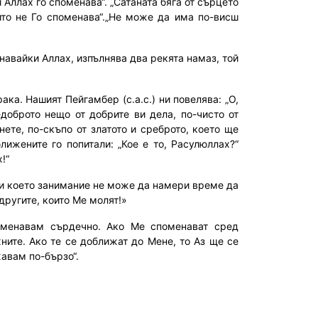
 Аллах го споменава“. „Сатаната бяга от сърцето
йто не Го споменава“.„Не може да има по-висш
навайки Аллах, изпълнява два рекята намаз, той
рака. Нашият Пейгамбер (с.а.с.) ни повелява: „О,
доброто нещо от добрите ви дела, по-чисто от
нете, по-скъпо от златото и среброто, което ще
лижените го попитали: „Кое е то, Расулюллах?“
!“
ди което занимание не може да намери време да
другите, които Ме молят!»
оменавам сърдечно. Ако Ме споменават сред
ните. Ако те се доближат до Мене, то Аз ще се
жавам по-бързо“.