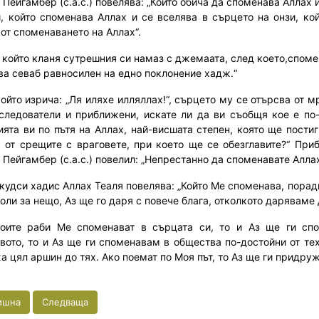
Пейгамбер (с.а.с.) повелява: „Който обича да споменава Аллах и
и, който споменава Аллах и се вселява в сърцето на онзи, ко
 от споменаването на Аллах“.
, който кланя сутрешния си намаз с джемаата, след което,споме
ва севаб равносилен на едно поклонение хадж.“
който изрича: „Ля иляхе илляллах!“, сърцето му се отърсва от м
следователи и приближени, искате ли да ви съобщя кое е по-
ията ви по пътя на Аллах, най-висшата степен, която ще постиг
, от срещите с враговете, при което ще се обезглавите?“ Приб
 Пейгамбер (с.а.с.) повелил: „Непрестанно да споменавате Аллах
 кудси хадис Аллах Теаля повелява: „Който Ме споменава, пора
оли за нещо, Аз ще го даря с повече блага, отколкото даряваме 
оите раби Ме споменават в сърцата си, то и Аз ще ги сп
вото, то и Аз ще ги споменавам в общества по-достойни от тех
а цял аршин до тях. Ако поемат по Моя път, то Аз ще ги придру
ишна
Следваща