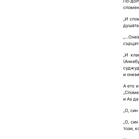
По-дол
спомен
„И спо
душата 
„...Он
сърцата
„И кла
(Анкеб
суджуд 
и онези
А ето 
„Споме
и Аз д
„О, си
„О, си
този, к