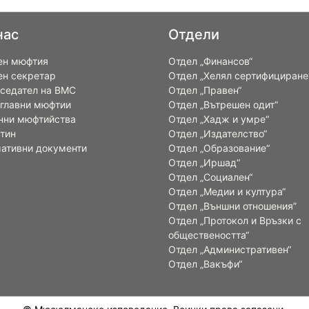
нас
Отдели
ен мюфтия
Отдел „Финансов“
ен секретар
Отдел „Хелял сертифициране
седател на ВМС
Отдел „Правен“
 главни мюфтии
Отдел „Вътрешен одит“
нни мюфтийства
Отдел „Хадж и умре“
тин
Отдел „Издателство“
ативни документи
Отдел „Образование“
Отдел „Иршад“
Отдел „Социален“
Отдел „Медии и култура“
Отдел „Външни отношения”
Oтдел „Протокол и Връзки с
обществеността“
Отдел „Административен“
Отдел „Вакъфи“