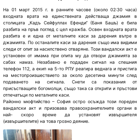
На 01 март 2015 г. в ранните часове (около 02:30 часа)
входната врата на единствената действаща джамия в
столицата „Кадъ Сейфуллах Ефенди“ (Баня Башъ) е била
разбита на пръв поглед с цел кражба. Освен входната врата
разбита е и една от металните каси за дарения вътре в
джамията. По останалите каси за дарения също има видими
следи от опит за насилствено отваряне. Този вандалски акт е
установен от имама при опита му да отвори джамията за
сабах намаз. Незабавно е подаден сигнал на спешния
телефон 112, а екип на 5-то РПУ реагира веднага и пристига
на местопроизшествието за около десетина минути след
подаването на сигнала. Снети са показания от
присъстващите богомолци, също така са открити и пръстови
отпечатъци по металните каси.
Районно мюфтийство – София остро осъжда този пореден
вандалски акт и призовава правоохранителните органи в
най- скоро време да установят извършителя
(извършителите) на това грозно деяние.