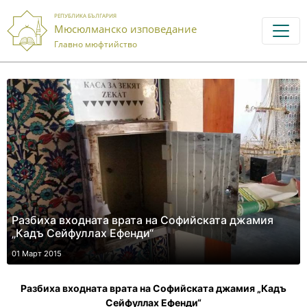
РЕПУБЛИКА БЪЛГАРИЯ
Мюсюлманско изповедание
Главно мюфтийство
Разбиха входната врата на Софийската джамия
„Кадъ Сейфуллах Ефенди“
01 Март 2015
Разбиха входната врата на Софийската джамия „Кадъ
Сейфуллах Ефенди“