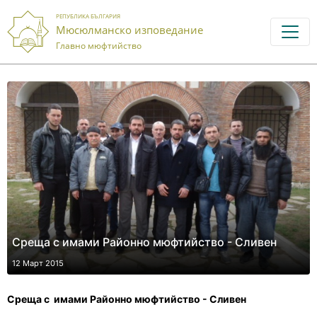
РЕПУБЛИКА БЪЛГАРИЯ
Мюсюлманско изповедание
Главно мюфтийство
Среща с имами Районно мюфтийство - Сливен
12 Март 2015
Среща с
имами Районно мюфтийство
-
Сливен