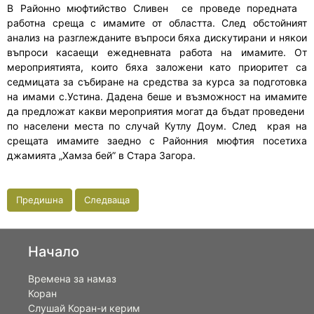
В Районно мюфтийство Сливен се проведе поредната
работна среща с имамите от областта. След обстойният
анализ на разглежданите въпроси бяха дискутирани и някои
въпроси касаещи ежедневната работа на имамите. От
мероприятията, които бяха заложени като приоритет са
седмицата за събиране на средства за курса за подготовка
на имами с.Устина. Дадена беше и възможност на имамите
да предложат какви мероприятия могат да бъдат проведени
по населени места по случай Кутлу Доум. След края на
срещата имамите заедно с Районния мюфтия посетиха
джамията „Хамза бей” в Стара Загора.
Предишна
Следваща
Начало
Времена за намаз
Коран
Слушай Коран-и керим