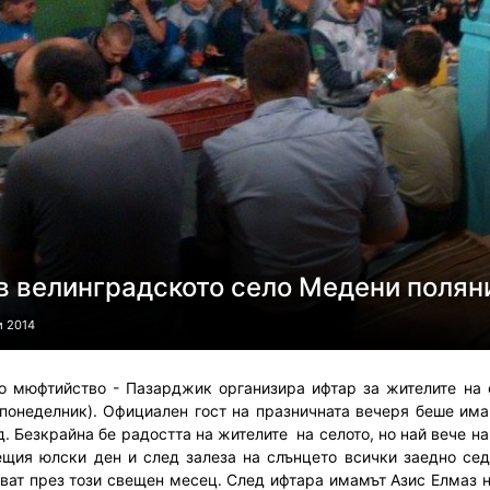
в велинградското село Медени полян
и 2014
о мюфтийство - Пазарджик организира ифтар за жителите на 
 (понеделник). Официален гост на празничната вечеря беше им
. Безкрайна бе радостта на жителите на селото, но най вече на
ещия юлски ден и след залеза на слънцето всички заедно сед
ват през този свещен месец. След ифтара имамът Азис Елмаз н