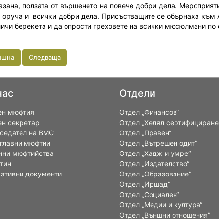
азана, ползата от вършенето на повече добри дела. Мероприя
 оруча и всички добри дела. Присъстващите се обърнаха към А
личи берекета и да опрости греховете на всички мюсюлмани по с
ишна
Следваща
нас
Отдели
ен мюфтия
Отдел „Финансов“
ен секретар
Отдел „Хелял сертифициране
седател на ВМС
Отдел „Правен“
 главни мюфтии
Отдел „Вътрешен одит“
нни мюфтийства
Отдел „Хадж и умре“
тин
Отдел „Издателство“
ативни документи
Отдел „Образование“
Отдел „Иршад“
Отдел „Социален“
Отдел „Медии и култура“
Отдел „Външни отношения”