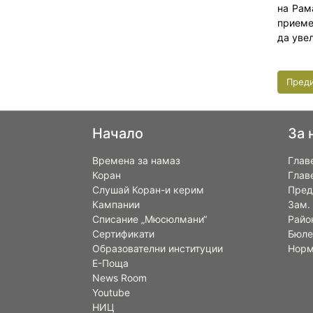
на Рам
приеме
да уве
Пред
Начало
За 
Времена за намаз
Глав
Коран
Глав
Слушай Коран-и керим
Пред
Кампании
Зам.
Списание „Мюсюлмани“
Райо
Сертификати
Бюле
Образователни институции
Норм
Е-Поща
News Room
Youtube
НИЦ