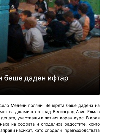
и беше даден ифтар
село Медени поляни. Вечерята беше дадена на
амът на джамията в град Велинград Азис Елмаз
 децата, участващи в летния коран-курс. В края
наха на софрата и споделиха радостите, които
аправи насихат, като сподели превъзходствата