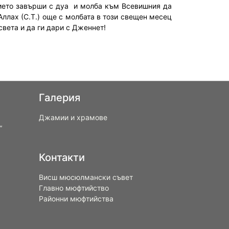
тието завърши с дуа и молба към Всевишния да
ллах (С.Т.) още с молбата в този свещен месец
вета и да ги дари с Дженнет!
Галерия
Джамии и храмове
“
Контакти
Висш мюсюлмански съвет
Главно мюфтийство
Районни мюфтийства