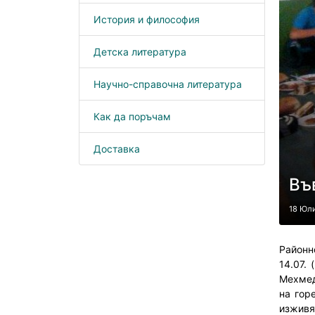
История и философия
Детска литература
Научно-справочна литература
Как да поръчам
Доставка
Въ
18 Юл
Районн
14.07.
Мехмед
на гор
изживя