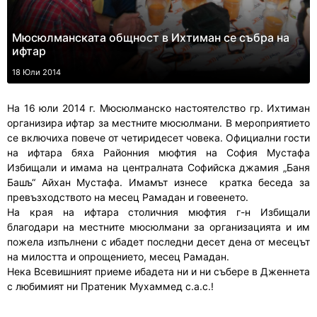
Мюсюлманската общност в Ихтиман се събра на
ифтар
18 Юли 2014
На 16 юли 2014 г. Мюсюлманско настоятелство гр. Ихтиман
организира ифтар за местните мюсюлмани. В мероприятието
се включиха повече от четиридесет човека. Официални гости
на ифтара бяха Районния мюфтия на София Мустафа
Избищали и имама на централната Софийска джамия „Баня
Башъ“ Айхан Мустафа. Имамът изнесе кратка беседа за
превъзходството на месец Рамадан и говеенето.
На края на ифтара столичния мюфтия г-н Избищали
благодари на местните мюсюлмани за организацията и им
пожела изпълнени с ибадет последни десет дена от месецът
на милостта и опрощението, месец Рамадан.
Нека Всевишният приеме ибадета ни и ни събере в Дженнета
с любимият ни Пратеник Мухаммед с.а.с.!