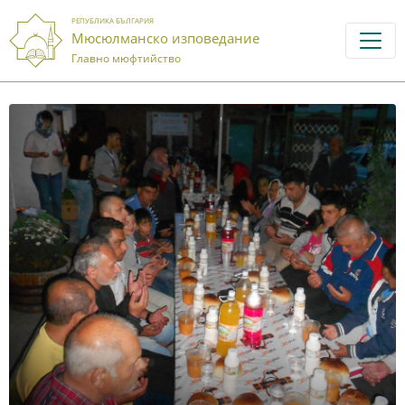
РЕПУБЛИКА БЪЛГАРИЯ
Мюсюлманско изповедание
Главно мюфтийство