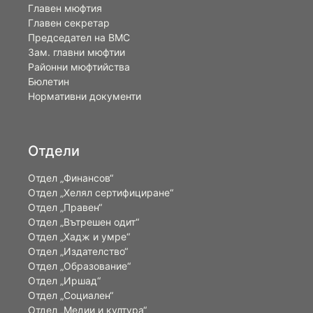
Главен мюфтия
Главен секретар
Председател на ВМС
Зам. главни мюфтии
Районни мюфтийства
Бюлетин
Нормативни документи
Отдели
Отдел „Финансов“
Отдел „Хелял сертифициране“
Отдел „Правен“
Отдел „Вътрешен одит“
Отдел „Хадж и умре“
Отдел „Издателство“
Отдел „Образование“
Отдел „Иршад“
Отдел „Социален“
Отдел „Медии и култура“