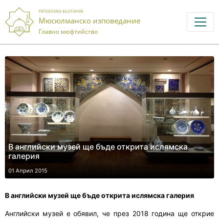
РЕПУБЛИКА БЪЛГАРИЯ
Мюсюлманско изповедание
Главно мюфтийство
В английски музей ще бъде открита ислямска
галерия
01 Април 2015
В английски му
зей ще бъде открита ислямска галерия
Английски музей е обявил, че през 2018 година ще открие