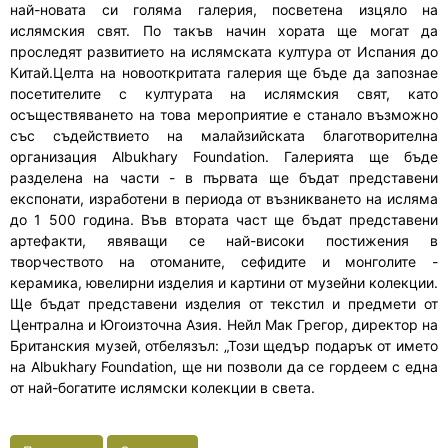
най-новата си голяма галерия, посветена изцяло на
ислямския свят. По такъв начин хората ще могат да
проследят развитието на ислямската култура от Испания до
Китай.Целта на новооткритата галерия ще бъде да запознае
посетителите с културата на ислямския свят, като
осъществяването на това мероприятие е станало възможно
със съдействието на малайзийската благотворителна
организация Albukhary Foundation. Галерията ще бъде
разделена на части - в първата ще бъдат представени
експонати, изработени в периода от възникването на исляма
до 1 500 година. Във втората част ще бъдат представени
артефакти, явяващи се най-високи постижения в
творчеството на отоманите, сефидите и монголите -
керамика, ювелирни изделия и картини от музейни колекции.
Ще бъдат представени изделия от текстил и предмети от
Централна и Югоизточна Азия. Нейл Мак Грегор, директор на
Британския музей, отбелязъл: „Този щедър подарък от името
на Albukhary Foundation, ще ни позволи да се гордеем с една
от най-богатите ислямски колекции в света.