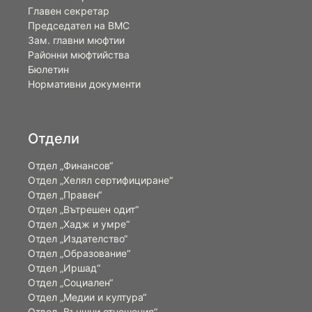
Главен секретар
Председател на ВМС
Зам. главни мюфтии
Районни мюфтийства
Бюлетин
Нормативни документи
Отдели
Отдел „Финансов“
Отдел „Хелял сертифициране“
Отдел „Правен“
Отдел „Вътрешен одит“
Отдел „Хадж и умре“
Отдел „Издателство“
Отдел „Образование“
Отдел „Иршад“
Отдел „Социален“
Отдел „Медии и култура“
Отдел „Външни отношения”