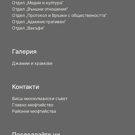
Отдел „Медии и култура“
Отдел „Външни отношения”
Oтдел „Протокол и Връзки с обществеността“
Отдел „Административен“
Отдел „Вакъфи“
Галерия
Джамии и храмове
Контакти
Висш мюсюлмански съвет
Главно мюфтийство
Районни мюфтийства
Последвайте ни