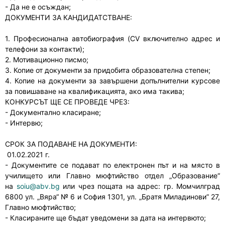
- Да не е осъждан;
ДОКУМЕНТИ ЗА КАНДИДАТСТВАНЕ:
1. Професионална автобиография (CV включително адрес и
телефони за контакти);
2. Мотивационно писмо;
3. Копие от документи за придобита образователна степен;
4. Копие на документи за завършени допълнителни курсове
за повишаване на квалификацията, ако има такива;
КОНКУРСЪТ ЩЕ СЕ ПРОВЕДЕ ЧРЕЗ:
- Документално класиране;
- Интервю;
СРОК ЗА ПОДАВАНЕ НА ДОКУМЕНТИ:
01.02.2021 г.
- Документите се подават по електронен път и на място в
училището или Главно мюфтийство отдел „Образование“
на
soiu@abv.bg
или чрез пощата на адрес: гр. Момчилград
6800 ул. „Вяра“ № 6 и София 1301, ул. „Братя Миладинови” 27,
Главно мюфтийство;
- Класираните ще бъдат уведомени за дата на интервюто;