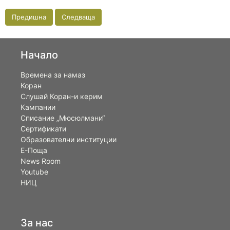
Предишна
Следваща
Начало
Времена за намаз
Коран
Слушай Коран-и керим
Кампании
Списание „Мюсюлмани“
Сертификати
Образователни институции
Е-Поща
News Room
Youtube
НИЦ
За нас