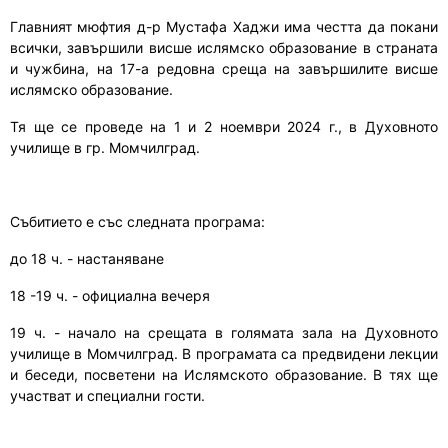
Главният мюфтия д-р Мустафа Хаджи има честта да покани
всички, завършили висше ислямско образование в страната
и чужбина, на 17-а редовна среща на завършилите висше
ислямско образование.
Тя ще се проведе на 1 и 2 ноември 2024 г., в Духовното
училище в гр. Момчилград.
Събитието е със следната програма:
до 18 ч. - настаняване
18 -19 ч. - официална вечеря
19 ч. - начало на срещата в голямата зала на Духовното
училище в Момчилград. В програмата са предвидени лекции
и беседи, посветени на Ислямското образование. В тях ще
участват и специални гости.