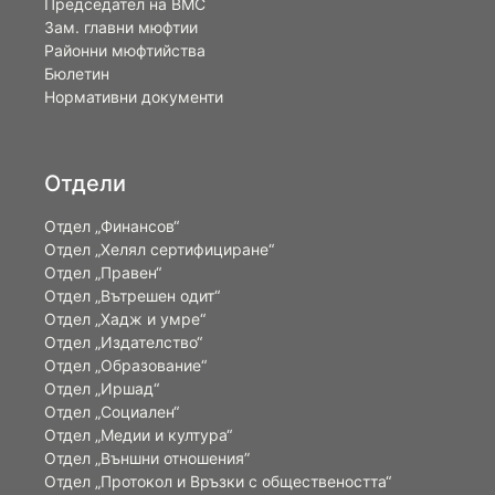
Председател на ВМС
Зам. главни мюфтии
Районни мюфтийства
Бюлетин
Нормативни документи
Отдели
Отдел „Финансов“
Отдел „Хелял сертифициране“
Отдел „Правен“
Отдел „Вътрешен одит“
Отдел „Хадж и умре“
Отдел „Издателство“
Отдел „Образование“
Отдел „Иршад“
Отдел „Социален“
Отдел „Медии и култура“
Отдел „Външни отношения”
Oтдел „Протокол и Връзки с обществеността“