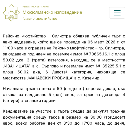
РЕПУБЛИКА БЪЛГАРИЯ
Мюсюлманско изповедание
Главно мюфтийство
Районно мюфтийство – Силистра обявява публичен търг с
явно наддаване, който ще се проведе на 05 март 2026 г. от
11:00 часа в сградата на Районно мюфтийство – гр. Силистра,
за отдаване под наем на поземлен имот № 70665.16.1 с площ
50.02 дка, 3 (трета) категория, находящ се в местността
„ИВАНИЦАТА“, в с. Сърпово и поземлен имот № 35225.5.1 с
площ 50.02 дка, 6 /шеста/ категория, находяща се
местността „МАНАВСКИ ГРОБИЩА“ в с. Каземир .
Началната тръжна цена е 50 (петдесет) евро за декар, със
стъпка за наддаване 5 (пет) евро, за срок на договора 4
(четири) стопански години.
Кандидатите за участие в търга следва да закупят тръжна
документация срещу такса в размер на 30,00 (тридесет)
евро, всеки работен ден от 8:30 до 17:00 часа, до деня,