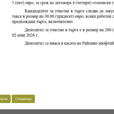
ишна
Следваща