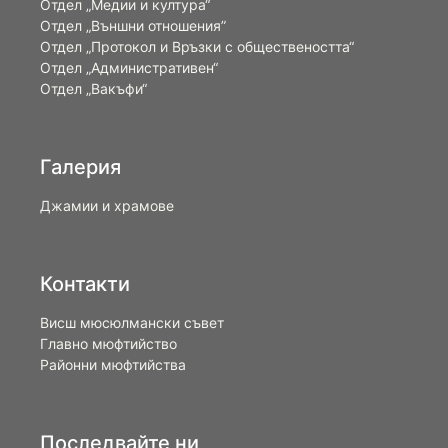
Отдел „Медии и култура“
Отдел „Външни отношения”
Oтдел „Протокол и Връзки с обществеността“
Отдел „Административен“
Отдел „Вакъфи“
Галерия
Джамии и храмове
Контакти
Висш мюсюлмански съвет
Главно мюфтийство
Районни мюфтийства
Последвайте ни