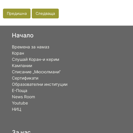
Предишна
Следваща
Начало
Времена за намаз
Коран
Слушай Коран-и керим
Кампании
Списание „Мюсюлмани“
Сертификати
Образователни институции
Е-Поща
News Room
Youtube
НИЦ
За нас