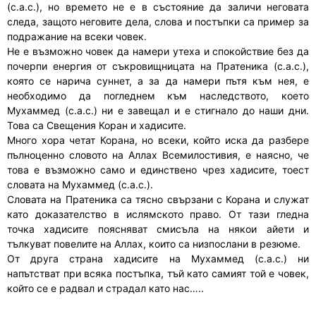
(с.а.с.), но времето не е в състояние да заличи неговата
следа, защото неговите дела, слова и постъпки са пример за
подражание на всеки човек.
Не е възможно човек да намери утеха и спокойствие без да
почерпи енергия от съкровищницата на Пратеника (с.а.с.),
която се нарича суннет, а за да намери пътя към нея, е
необходимо да погледнем към наследството, което
Мухаммед (с.а.с.) ни е завещал и е стигнало до наши дни.
Това са Свещения Коран и хадисите.
Много хора четат Корана, но всеки, който иска да разбере
пълноценно словото на Аллах Всемилостивия, е наясно, че
това е възможно само и единствено чрез хадисите, тоест
словата на Мухаммед (с.а.с.).
Словата на Пратеника са тясно свързани с Корана и служат
като доказателство в ислямското право. От тази гледна
точка хадисите поясняват смисъла на някои айети и
тълкуват повелите на Аллах, които са низпослани в резюме.
От друга страна хадисите на Мухаммед (с.а.с.) ни
напътстват при всяка постъпка, тъй като самият той е човек,
който се е радвал и страдал като нас…..