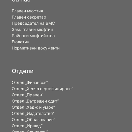
Главен мюфтия
Главен секретар
Председател на ВМС
Зам. главни мюфтии
Районни мюфтийства
Бюлетин
Нормативни документи
Отдели
Отдел „Финансов“
Отдел „Хелял сертифициране“
Отдел „Правен“
Отдел „Вътрешен одит“
Отдел „Хадж и умре“
Отдел „Издателство“
Отдел „Образование“
Отдел „Иршад“
Отдел „Социален“