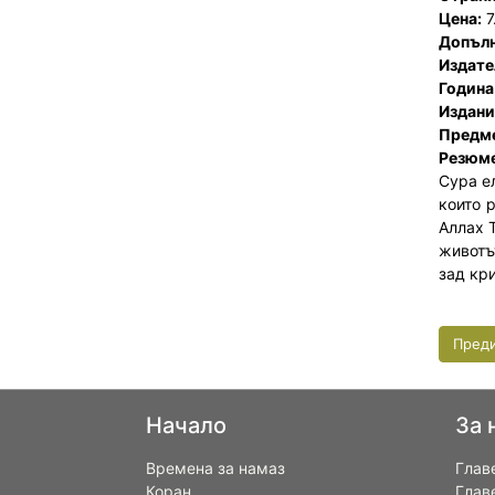
Цена:
7
Допъл
Издате
Година
Издани
Предме
Резюме
Сура е
които 
Аллах 
животъ
зад кр
Пред
Начало
За 
Времена за намаз
Глав
Коран
Глав