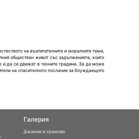
естеството на възпитателните и моралните теми,
лния обществен живот със задълженията, които
р и да се движат в техните градини. За да може
сители на спасителното послание за блуждаещото
Галерия
Джамии и храмове
“