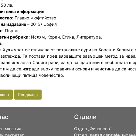
.50 лв.
нителна информация
лство:
Главно мюфтийство
 на издаване
– 2013/ София
е:
Първо
тни рубрики:
Ислям, Коран, Етика, Литература,
:
л-Худжурат се отличава от останалите сури на Коран-и Керим с 
разглежда. Тя поставя пред вярващите завършен метод за идеа
Теаля желае за Своите раби, за да са щастливи в необятната ши
т им да се изгради върху правилни основи и наистина да са но
иволичещи пътища човечество.
ишна
Следваща
нас
Отдели
ен мюфтия
Отдел „Финансов“
ен секретар
Отдел „Хелял сертифициране