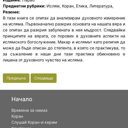
Предметни рубрики:
Ислям, Коран, Етика, Литература,
Резюме:
В тази книга се опитах да анализирам духовното измерение
на исляма. Първоначално разкрих основата на нашата вяра и
се опитах да разкрия забулената в нея мъдрост. Следвайки
принципите на вярата, се порових в духовните аспекти на
ислямското богослужение. Макар и ислямът като религия да
може да бъде описан до степента, в която се практикува, то
за съжаление в наши дни тази практика обикновено е
лишена от духовното чувство на исляма.
Предишна
Следваща
Начало
Времена за намаз
Коран
Слушай Коран-и керим