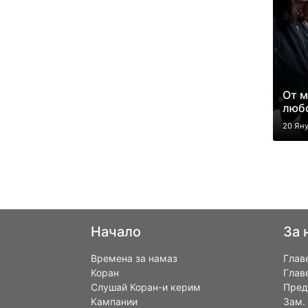
От м
люб
20 Ян
Начало
За 
Времена за намаз
Глав
Коран
Глав
Слушай Коран-и керим
Пред
Кампании
Зам.