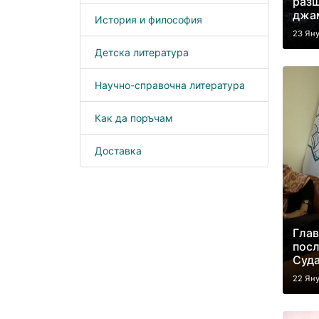
разш
джа
История и философия
23 Ян
Детска литература
Научно-справочна литература
Как да поръчам
Доставка
Глав
посл
Суд
22 Ян