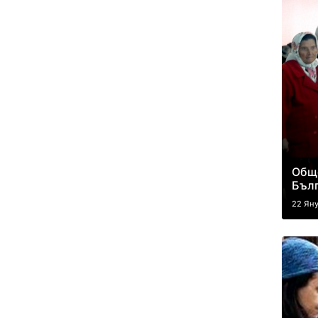
Общ
Бълг
22 Ян