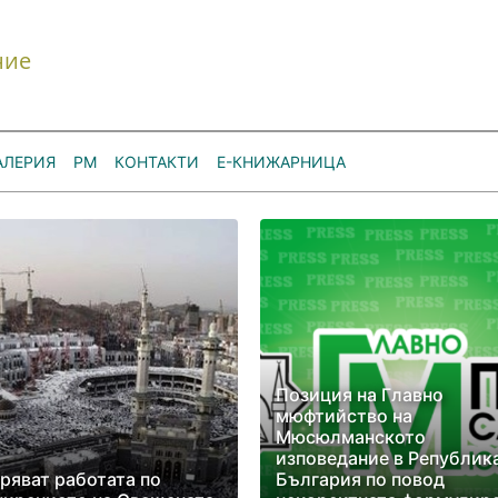
ние
АЛЕРИЯ
РМ
КОНТАКТИ
Е-КНИЖАРНИЦА
Позиция на Главно
мюфтийство на
Мюсюлманското
изповедание в Републик
ряват работата по
България по повод