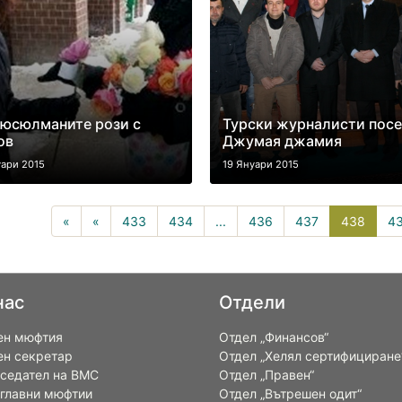
юсюлманите рози с
Турски журналисти пос
ов
Джумая джамия
уари 2015
19 Януари 2015
438(cu
«
«
433
434
...
436
437
438
4
нас
Отдели
ен мюфтия
Отдел „Финансов“
ен секретар
Отдел „Хелял сертифициране
седател на ВМС
Отдел „Правен“
 главни мюфтии
Отдел „Вътрешен одит“