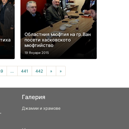
Областния мюфтия на гр.Ван
етиха
посети хасковското
мюфтийство
19 Януари 2015
rrent)
39
...
441
442
»
»
Галерия
Джамии и храмове
“