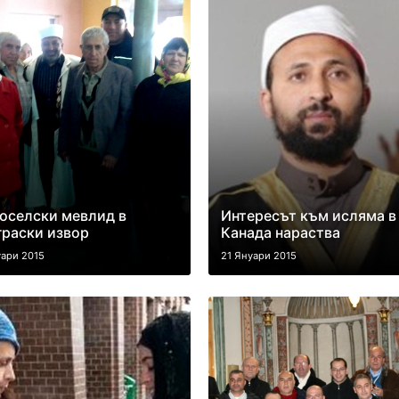
оселски мевлид в
Интересът към исляма в
раски извор
Канада нараства
уари 2015
21 Януари 2015