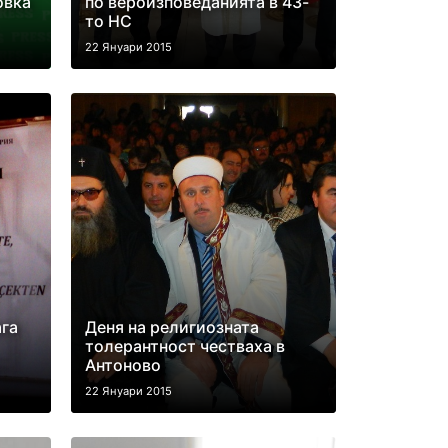
овка
по вероизповеданията в 43-
то НС
22 Януари 2015
га
Деня на религиозната
толерантност честваха в
Антоново
22 Януари 2015