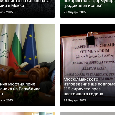
ирението на Свещената
некоректната формулир
мия в Мекка
„радикален ислям”
уари 2015
22 Януари 2015
Мюсюлманското
ния мюфтия прие
изповедание ще подпома
аника на Република
119 сирачета през
ан
настоящата година
уари 2015
22 Януари 2015