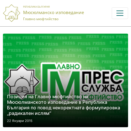
РЕПУБЛИКА БЪЛГАРИЯ
Мюсюлманско изповедание
Главно мюфтийство
Позиция на Главно мюфтийство на
Мюсюлманското изповедание в Република
България по повод некоректната формулировка
„радикален ислям”
22 Януари 2015