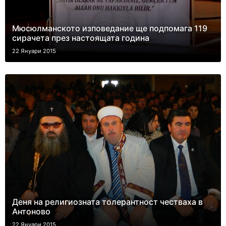
Мюсюлманското изповедание ще подпомага 119
сирачета през настоящата година
22 Януари 2015
Деня на религиозната толерантност честваха в
Антоново
22 Януари 2015