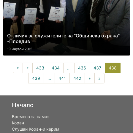
Отличия за служителите на "Общинска охрана"
-Пловдив
19 Януари 2015
438(curr
«
«
433
434
...
436
437
438
439
...
441
442
»
»
Начало
Времена за намаз
Коран
Слушай Коран-и керим