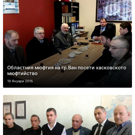
Областния мюфтия на гр.Ван посети хасковското
мюфтийство
19 Януари 2015