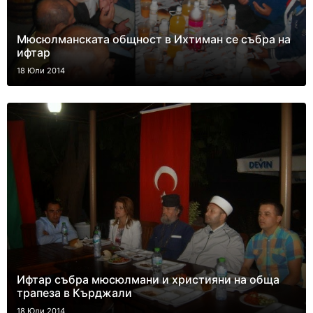
Мюсюлманската общност в Ихтиман се събра на
ифтар
18 Юли 2014
Ифтар събра мюсюлмани и християни на обща
трапеза в Кърджали
18 Юли 2014