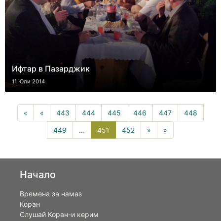
Ифтар в Пазарджик
11 Юли 2014
«
«
443
444
445
446
447
448
451(current)
449
...
451
452
»
»
Начало
Времена за намаз
Коран
Слушай Коран-и керим