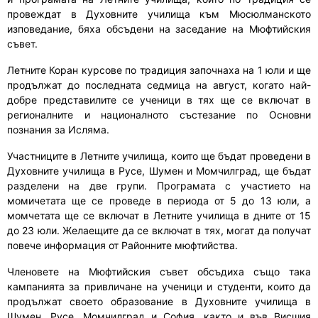
провеждат в Духовните училища към Мюсюлманското
изповедание, бяха обсъдени на заседание на Мюфтийския
съвет.
Летните Коран курсове по традиция започнаха на 1 юли и ще
продължат до последната седмица на август, когато най-
добре представилите се ученици в тях ще се включат в
регионалните и националното състезание по Основни
познания за Исляма.
Участниците в Летните училища, които ще бъдат проведени в
Духовните училища в Русе, Шумен и Момчилград, ще бъдат
разделени на две групи. Програмата с участието на
момичетата ще се проведе в периода от 5 до 13 юли, а
момчетата ще се включат в Летните училища в дните от 15
до 23 юли. Желаещите да се включат в тях, могат да получат
повече информация от Районните мюфтийства.
Членовете на Мюфтийския съвет обсъдиха също така
кампанията за привличане на ученици и студенти, които да
продължат своето образование в Духовните училища в
Шумен, Русе, Момчилград и София, както и във Висшия