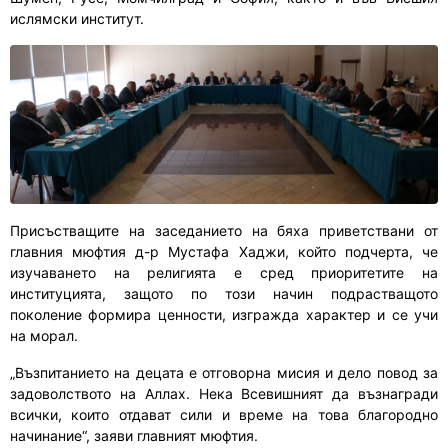
ислямски институт.
Присъстващите на заседанието на бяха приветствани от
главния мюфтия д-р Мустафа Хаджи, който подчерта, че
изучаването на религията е сред приоритетите на
институцията, защото по този начин подрастващото
поколение формира ценности, изгражда характер и се учи
на морал.
„Възпитанието на децата е отговорна мисия и дело повод за
задоволството на Аллах. Нека Всевишният да възнагради
всички, които отдават сили и време на това благородно
начинание“, заяви главният мюфтия.