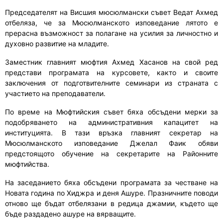
Председателят на Висшия мюсюлмански съвет Ведат Ахмед
отбеляза, че за Мюсюлманското изповедание лятото е
прерасна възможност за полагане на усилия за личностно и
духовно развитие на младите.
Заместник главният мюфтия Ахмед Хасанов на свой ред
представи програмата на курсовете, както и своите
заключения от подготвителните семинари из страната с
участието на преподаватели.
По време на Мюфтийския съвет бяха обсъдени мерки за
подобряването на административния капацитет на
институцията. В тази връзка главният секретар на
Мюсюлманското изповедание Джелал Фаик обяви
предстоящото обучение на секретарите на Районните
мюфтийства.
На заседанието бяха обсъдени програмата за честване на
Новата година по Хиджра и деня Ашуре. Празничните поводи
отново ще бъдат отбелязани в редица джамии, където ще
бъде раздадено ашуре на вярващите.