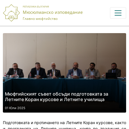
РЕПУБЛИКА БЪЛГАРИЯ
Мюсюлманско изповедание
Главно мюфтийство
Мюфтийският съвет обсъди подготовката за
Летните Коран курсове и Летните училища
01 Юли 2025
Подготовката и протичането на Летните Коран курсове, както
и програмата на Летните училища, които по традиция се