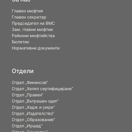
Главен мюфтия
Главен секретар
Председател на ВМС
Зам. главни мюфтии
Районни мюфтийства
Бюлетин
Нормативни документи
Отдели
Отдел „Финансов“
Отдел „Хелял сертифициране“
Отдел „Правен“
Отдел „Вътрешен одит“
Отдел „Хадж и умре“
Отдел „Издателство“
Отдел „Образование“
Отдел „Иршад“
Отдел „Социален“