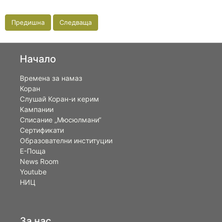
Предишна
Следваща
Начало
Времена за намаз
Коран
Слушай Коран-и керим
Кампании
Списание „Мюсюлмани“
Сертификати
Образователни институции
Е-Поща
News Room
Youtube
НИЦ
За нас