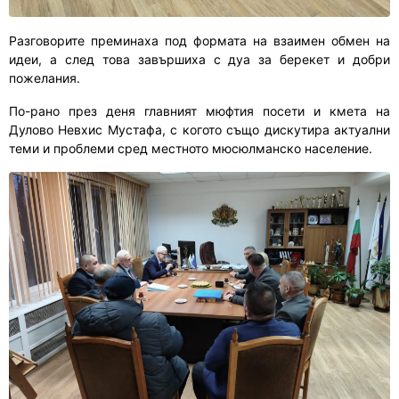
Разговорите преминаха под формата на взаимен обмен на
идеи, а след това завършиха с дуа за берекет и добри
пожелания.
По-рано през деня главният мюфтия посети и кмета на
Дулово Невхис Мустафа, с когото също дискутира актуални
теми и проблеми сред местното мюсюлманско население.