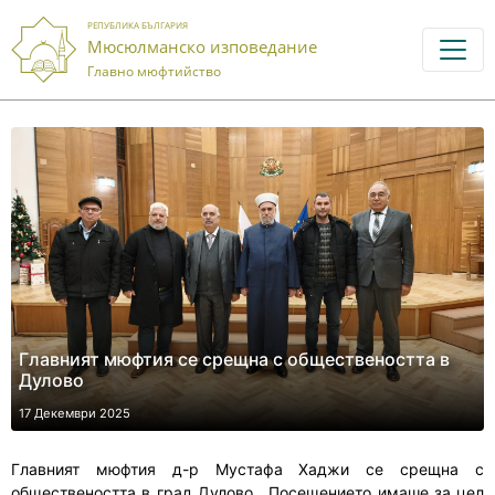
РЕПУБЛИКА БЪЛГАРИЯ
Мюсюлманско изповедание
Главно мюфтийство
Главният мюфтия се срещна с обществеността в
Дулово
17 Декември 2025
Главният мюфтия д-р Мустафа Хаджи се срещна с
обществеността в град Дулово. Посещението имаше за цел