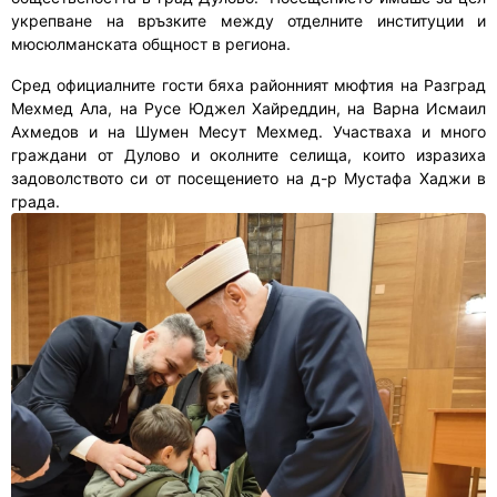
укрепване на връзките между отделните институции и
мюсюлманската общност в региона.
Сред официалните гости бяха районният мюфтия на Разград
Мехмед Ала, на Русе Юджел Хайреддин, на Варна Исмаил
Ахмедов и на Шумен Месут Мехмед. Участваха и много
граждани от Дулово и околните селища, които изразиха
задоволството си от посещението на д-р Мустафа Хаджи в
града.