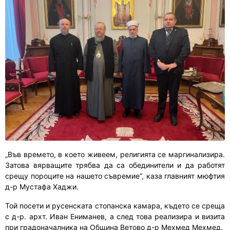
„Във времето, в което живеем, религията се маргинализира.
Затова вярващите трябва да са обединители и да работят
срещу пороците на нашето съвремие“, каза главният мюфтия
д-р Мустафа Хаджи.
Той посети и р
усенската стопанска камара, където се среща
с д-р. архт. Иван Ениманев, а след това реализира и визита
при градоначалника на Община Ветово д-р Мехмед Мехмед.