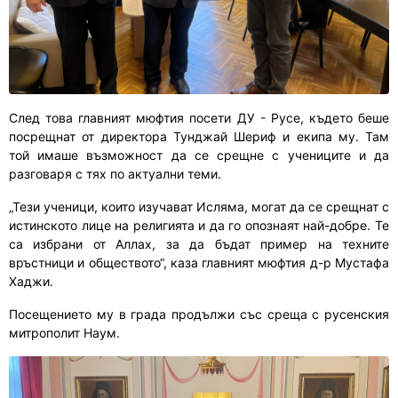
След това главният мюфтия посети ДУ - Русе, където беше
посрещнат от директора Тунджай Шериф и екипа му. Там
той имаше възможност да се срещне с учениците и да
разговаря с тях по актуални теми.
„Тези ученици, които изучават Исляма, могат да се срещнат с
истинското лице на религията и да го опознаят най-добре. Те
са избрани от Аллах, за да бъдат пример на техните
връстници и обществото“, каза главният мюфтия д-р Мустафа
Хаджи.
Посещението му в града продължи със среща с русенския
митрополит Наум.