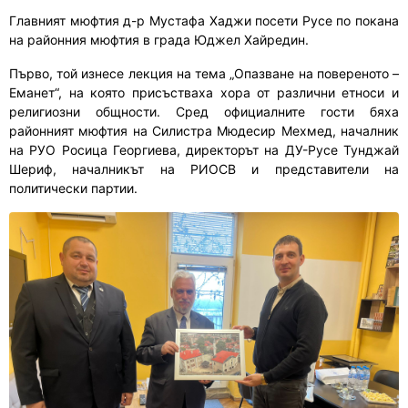
Главният мюфтия д-р Мустафа Хаджи посети Русе по покана
на районния мюфтия в града Юджел Хайредин.
Първо, той изнесе лекция на тема „Опазване на повереното –
Еманет“, на която присъстваха хора от различни етноси и
религиозни общности. Сред официалните гости бяха
районният мюфтия на Силистра Мюдесир Мехмед, началник
на РУО Росица Георгиева, директорът на ДУ-Русе Тунджай
Шериф, началникът на РИОСВ и представители на
политически партии.