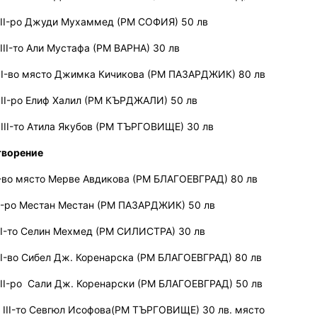
II-ро
Джуди Мухаммед
(РМ СОФИЯ)
50 лв
III-то
Али Мустафа
(
РМ ВАРНА
)
30 лв
I-во
място
Джимка Кичикова
(
РМ ПАЗАРДЖИК
)
80 лв
II-ро
Елиф Халил
(
РМ КЪРДЖАЛИ
)
50 лв
III-то
Атила Якубов
(
РМ ТЪРГОВИЩЕ
)
30 лв
творение
-во
място
Мерве Авдикова
(
РМ БЛАГОЕВГРАД)
80 лв
I-ро
Местан Местан
(
РМ ПАЗАРДЖИК
)
50 лв
II-то
Селин Мехмед
(РМ СИЛИСТРА)
30 лв
I-во
Сибел Дж. Коренарска
(
РМ БЛАГОЕВГРАД
)
80 лв
II-ро
Сали Дж. Коренарски
(
РМ БЛАГОЕВГРАД
)
50 лв
III-то
Севгюл Исофова
(
РМ ТЪРГОВИЩЕ
) 30 лв. място