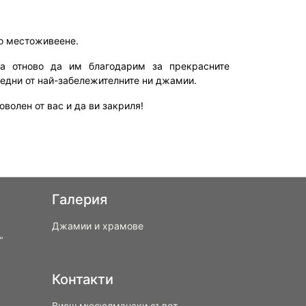
о местоживеене.
та отново да им благодарим за прекрасните
 едни от най-забележителните ни джамии.
волен от вас и да ви закриля!
Галерия
Джамии и храмове
“
Контакти
Висш мюсюлмански съвет