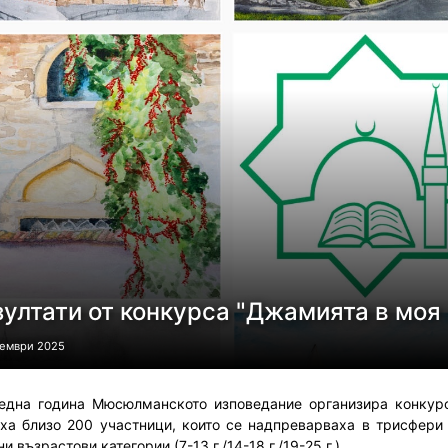
зултати от конкурса "Джамията в моя
кември 2025
една година
Мюсюлманското изповедание организира конкур
иха
близо 200 участни
ци, които се
надпреварваха в три
сфери 
и възрастови категории (7-13 г./14-18 г./19-25 г.).