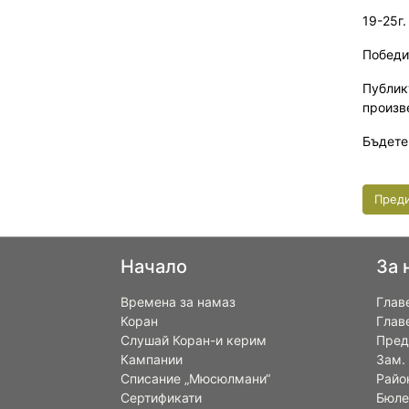
19-25г.
Победи
Публик
произв
Бъдете
Пред
Начало
За 
Времена за намаз
Глав
Коран
Глав
Слушай Коран-и керим
Пред
Кампании
Зам.
Списание „Мюсюлмани“
Райо
Сертификати
Бюле