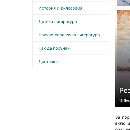
История и философия
Детска литература
Научно-справочна литература
Как да поръчам
Доставка
Ре
18 Де
За пор
включ
различн