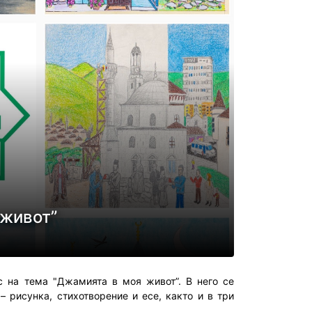
 живот”
с на тема "Джамията в моя живот”
. В него се
– рисунка, стихотворение и есе, както и в три