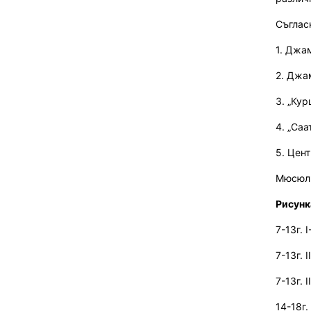
Съглас
1. Джам
2. Джа
3. „Ку
4. „Саа
5. Цен
Мюсюл
Рисунк
7-13г.
I
7-13г.
I
7-13г.
I
14-18г.