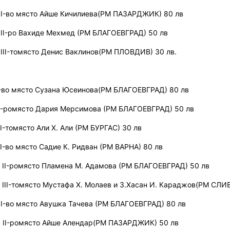
I-во
място
Айше Кичилиева
(
РМ ПАЗАРДЖИК
)
80 лв
II-ро
Вахиде Мехмед
(
РМ БЛАГОЕВГРАД
)
50 лв
III-то
място
Денис Ваклинов
(РМ ПЛОВДИВ) 30 лв.
-во
място
Сузана Юсеинова
(
РМ БЛАГОЕВГРАД
)
80 лв
I-ро
място
Дария Мерсимова
(
РМ БЛАГОЕВГРАД
)
50 лв
II-то
място
Али Х. Али
(РМ БУРГАС
)
30 лв
I-во
място
Садие К. Ридван
(
РМ ВАРНА
)
80 лв
II-ро
място
Пламена М. Адамова
(
РМ БЛАГОЕВГРАД
)
50 лв
III-то
място
Мустафа Х. Молаев
и
3.Хасан И. Караджов
(РМ СЛИВ
I-во
място
Авушка Тачева
(
РМ БЛАГОЕВГРАД
)
80 лв
II-ро
място
Айше Алендар
(
РМ ПАЗАРДЖИК
)
50 лв