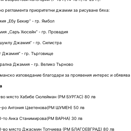
но регламента
п
риоритетни джамии
за рисуване бяха
:
ия „Ебу Бекир” - гр. Ямбол
мия „Саръ Хюсейн” - гр. Провадия
ршумлу Джамия“ - гр. Силистра
т Джамия“ - гр. Търговище
трална Джамия - гр. Велико Търново
манско изповедание
благодари
за проявения интерес
и
обявява
а
-во
място
Хабибе Сюлейман
(РМ БУРГАС) 80 лв
I-ро
Антония Цветенова
(
РМ ШУМЕН
)
50 лв
II-то
Анка Станимирова
(
РМ ВАРНА
) 30 лв
I-во
място
Джасмин Топчиева
(
РМ БЛАГОЕВГРАД
)
80 лв