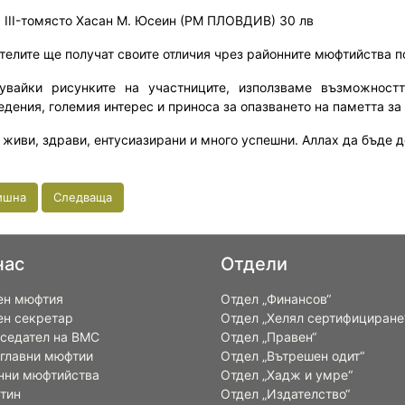
III-то
място
Хасан М. Юсеин
(
РМ ПЛОВДИВ
) 30 лв
телите ще получат своите отличия чрез
р
айонните мюфтийства п
увайки рисунките на участниците, използваме възможност
едения, големия интерес и приноса за опазването на паметта за
 живи, здрави, ентусиазирани и много успешни
.
Аллах да бъде до
ишна
Следваща
нас
Отдели
ен мюфтия
Отдел „Финансов“
ен секретар
Отдел „Хелял сертифициране
седател на ВМС
Отдел „Правен“
 главни мюфтии
Отдел „Вътрешен одит“
нни мюфтийства
Отдел „Хадж и умре“
тин
Отдел „Издателство“