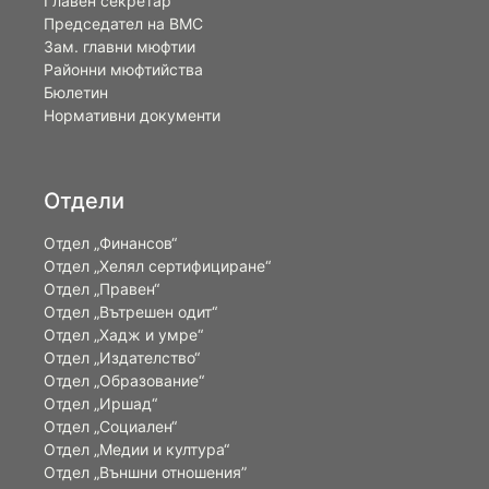
Главен секретар
Председател на ВМС
Зам. главни мюфтии
Районни мюфтийства
Бюлетин
Нормативни документи
Отдели
Отдел „Финансов“
Отдел „Хелял сертифициране“
Отдел „Правен“
Отдел „Вътрешен одит“
Отдел „Хадж и умре“
Отдел „Издателство“
Отдел „Образование“
Отдел „Иршад“
Отдел „Социален“
Отдел „Медии и култура“
Отдел „Външни отношения”