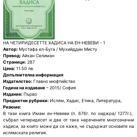
НА ЧЕТИРИДЕСЕТТЕ ХАДИСА НА ЕН-НЕВЕВИ - 1
Автор:
Мустафа ел-Буга / Мухийддин Мисту
Превод:
Айхан Селиман
Страници:
287
Цена:
11.50 лв.
Допълнителна информация
Издателство:
Главно мюфтийство
Година на издаване
– 2015/ София
Издание:
Първо
Предметни рубрики:
Ислям, Хадис, Етика, Литература,
Резюме:
В тази книга Имам ен-Невеви (п. 676г. по хиджра/ 1277г.),
събрал четиридесет и два от така наречените многозначни
хадиси, за които може да се каже, че съдържат основите на
ислямската религия.