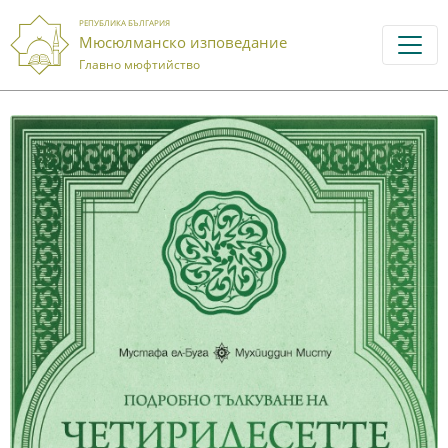
РЕПУБЛИКА БЪЛГАРИЯ
Мюсюлманско изповедание
Главно мюфтийство