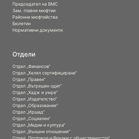
Председател на ВМС
Зам. главни мюфтии
Районни мюфтийства
Бюлетин
Нормативни документи
Отдели
Отдел „Финансов“
Отдел „Хелял сертифициране“
Отдел „Правен“
Отдел „Вътрешен одит“
Отдел „Хадж и умре“
Отдел „Издателство“
Отдел „Образование“
Отдел „Иршад“
Отдел „Социален“
Отдел „Медии и култура“
Отдел „Външни отношения”
Oтдел „Протокол и Връзки с обществеността“