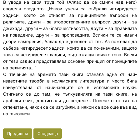
В увода на своя труд той (Аллах да се смили над него)
споделя следното: „Някои учени са събрали четиридесет
хадиси, които се отнасят за принципните въпроси на
религията, други – за второстепенните въпроси, други – за
джихада, други – за благочестивостта, други – за правилата
на поведение, други – за проповедите. Всички те са имали
добри намерения, Аллах да е доволен от тях. Аз пожелах да
събера четиридесет хадиси, които да са по-значими, защото
това са четиридесет хадиси, съдържащи всичко това. Всеки
от тези хадиси представлява основен принцип от принципите
на религията…“
С течение на времето тази книга станала една от най-
известните творби в ислямската литература и често била
наизустявана от начинаещите се в ислямските науки.
Стигнало се до там, че тълкуванията на тази книга, на
арабски език, достигнали до петдесет. Повечето от тях са
отпечатани, някои са се изгубили, а някои са все още във вид
на ръкописи.
Предишна
Следваща